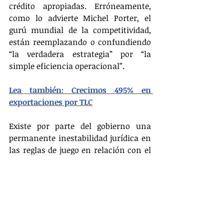
crédito apropiadas. Erróneamente, 
como lo advierte Michel Porter, el 
gurú mundial de la competitividad, 
están reemplazando o confundiendo 
“la verdadera estrategia” por “la 
simple eficiencia operacional”.
Lea también: Crecimos 495% en 
exportaciones por TLC
Existe por parte del gobierno una 
permanente inestabilidad jurídica en 
las reglas de juego en relación con el 
comercio exterior.
El mercado interno les es tan 
atractivo en sus ganancias (pagando 
bajos salarios y vendiendo a precios 
altos) que es suficiente.