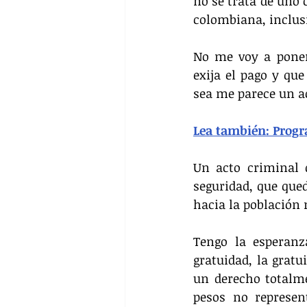
no se trata de uno 
colombiana, inclusi
No me voy a poner 
exija el pago y que
sea me parece un a
Lea también: Progra
Un acto criminal q
seguridad, que qued
hacia la población 
Tengo la esperanz
gratuidad, la gratu
un derecho totalme
pesos no represen