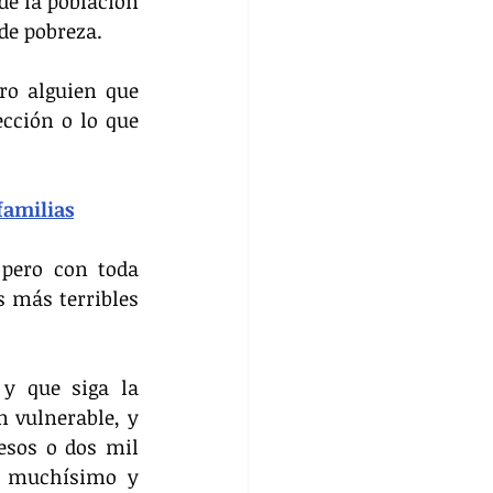
e la población 
 de pobreza.
o alguien que 
cción o lo que 
familias
pero con toda 
 más terribles 
y que siga la 
 vulnerable, y 
esos o dos mil 
a muchísimo y 