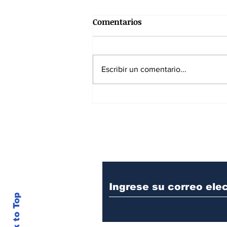
Comentarios
Escribir un comentario...
Gustavo Petro: avance
estructural, agujero fiscal y
fracaso de la Paz Total
Suscríbase a nuest
Back to Top