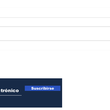
Trai
El guayabo de los samarios
cuando se acaban las
Fiestas del Mar
ro Newsletter
Suscribirse