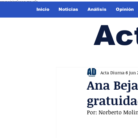
crossorigin="anonymous">
Inicio
Noticias
Análisis
Opinión
Ac
Acta Diurna
8 jun 
Ana Beja
gratuid
Por: Norberto Moli