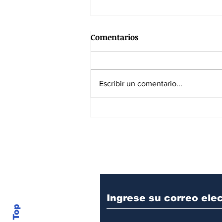
Comentarios
Escribir un comentario...
La aprobación de Trump
cae al 32%: el segundo
presidente más impopular
Suscríbase a nuest