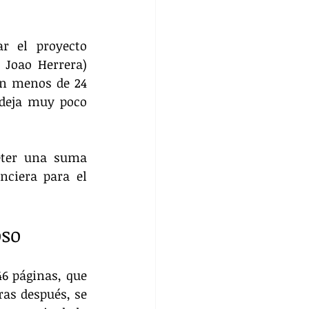
r el proyecto 
Joao Herrera) 
n menos de 24 
 deja muy poco 
ter una suma 
ciera para el 
oso
6 páginas, que 
as después, se 