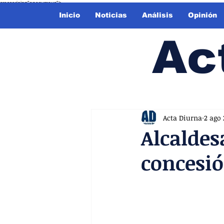
crossorigin="anonymous">
Inicio
Noticias
Análisis
Opinión
Ac
Acta Diurna
2 ago
Alcaldes
concesió