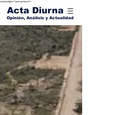
crossorigin="anonymous">
Acta Diurna
Opinión, Análisis y Actualidad