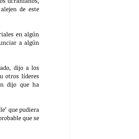
os ucranianos, 
lejen de este 
iales en algún 
nciar a algún 
do, dijo a los 
 otros líderes 
n dijo que ha 
e" que pudiera 
robable que se 