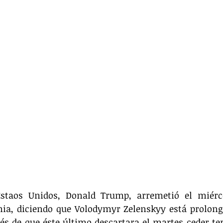
Estaos Unidos, Donald Trump, arremetió el miérco
nia, diciendo que Volodymyr Zelenskyy está prolong
s de que éste último descartara el martes ceder terr