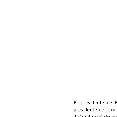
El presidente de 
presidente de Ucra
de "matanza" despué