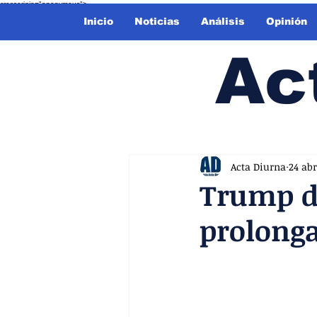
crossorigin="anonymous">
Inicio
Noticias
Análisis
Opinión
Ac
Acta Diurna
24 abr
Trump di
prolonga