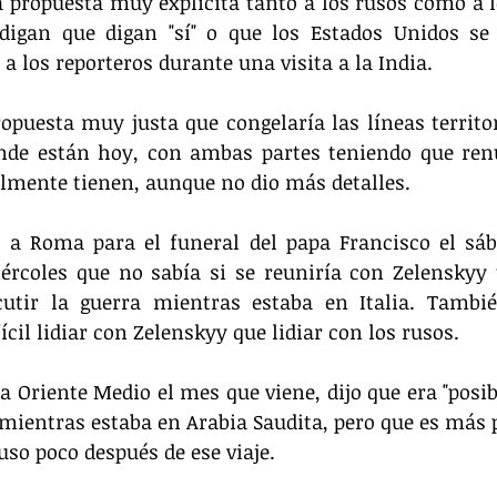
propuesta muy explícita tanto a los rusos como a l
igan que digan "sí" o que los Estados Unidos se a
 a los reporteros durante una visita a la India.
opuesta muy justa que congelaría las líneas territor
nde están hoy, con ambas partes teniendo que renu
almente tienen, aunque no dio más detalles.
 a Roma para el funeral del papa Francisco el sába
ércoles que no sabía si se reuniría con Zelenskyy u
cutir la guerra mientras estaba en Italia. Tambié
cil lidiar con Zelenskyy que lidiar con los rusos.
a Oriente Medio el mes que viene, dijo que era "posibl
mientras estaba en Arabia Saudita, pero que es más p
uso poco después de ese viaje.