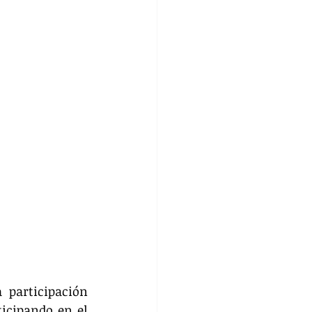
participación 
icipando en el 