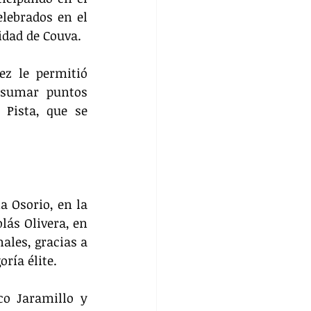
lebrados en el 
idad de Couva.
z le permitió 
 sumar puntos 
Pista, que se 
 Osorio, en la 
lás Olivera, en 
ales, gracias a 
ría élite.
o Jaramillo y 