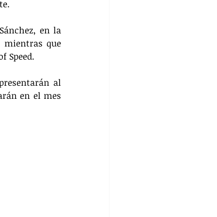
te.
ánchez, en la 
, mientras que 
of Speed.
presentarán al 
arán en el mes 