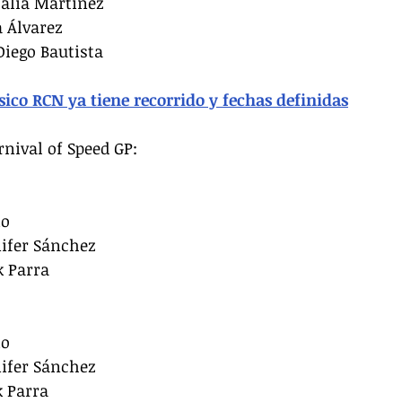
halia Martínez
a Álvarez
Diego Bautista
sico RCN ya tiene recorrido y fechas definidas
rnival of Speed GP:
io
nifer Sánchez
k Parra
io
nifer Sánchez
k Parra