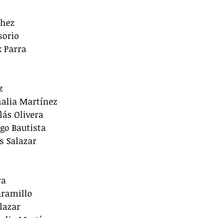
chez
sorio
k Parra
z
halia Martínez
lás Olivera
ego Bautista
s Salazar
ra
aramillo
lazar