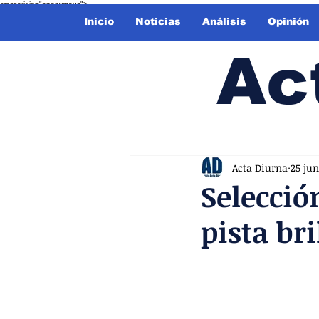
crossorigin="anonymous">
Inicio
Noticias
Análisis
Opinión
Ac
Acta Diurna
25 jun
Selecció
pista br