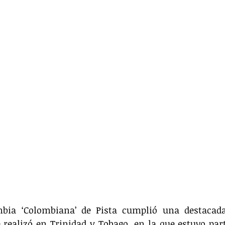
mbia ‘Colombiana’ de Pista cumplió una destacada 
 realizó en Trinidad y Tobago, en la que estuvo part