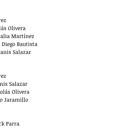
rez
lás Olivera
halia Martínez
 Diego Bautista
ianis Salazar
rez
nis Salazar
olás Olivera
co Jaramillo
ck Parra