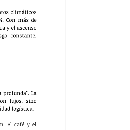
tos climáticos 
4. Con más de 
a y el ascenso 
go constante, 
 profunda". La 
n lujos, sino 
dad logística.
 El café y el 