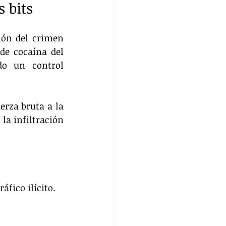
 bits
ión del crimen 
de cocaína del 
o un control 
erza bruta a la 
a infiltración 
áfico ilícito.