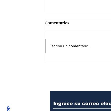
Comentarios
Escribir un comentario...
SPEC reanuda operaciones y
fortalece el sistema
energético nacional
Suscríbase a nuest