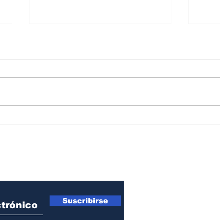
Así cerró en julio el mapa
Inge
del riesgo país en América
EE.U
Latina
sost
ro Newsletter
Suscribirse