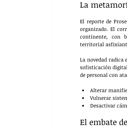
La metamorfo
El reporte de Pros
organizado. El corr
continente, con 
territorial asfixia
La novedad radica e
sofisticación digit
de personal con ata
Alterar manifie
Vulnerar siste
Desactivar cáma
El embate de