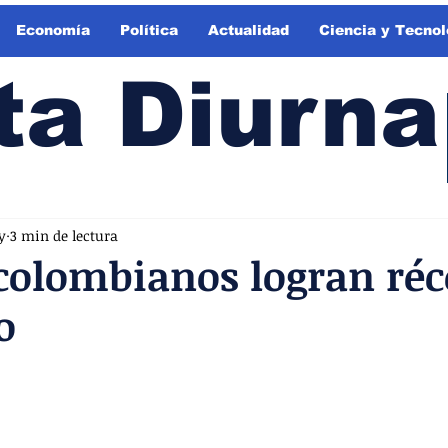
Economía
Política
Actualidad
Ciencia y Tecnol
ta Diurna
y
3 min de lectura
colombianos logran réc
o