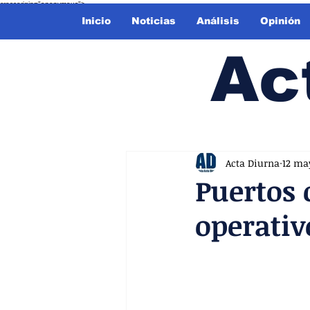
crossorigin="anonymous">
Inicio
Noticias
Análisis
Opinión
Ac
Acta Diurna
12 ma
Puertos 
operativ