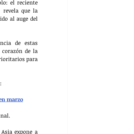
o: el reciente 
revela que la 
do al auge del 
ncia de estas 
 corazón de la 
oritarios para 
:
 en marzo
nal.
 Asia expone a 