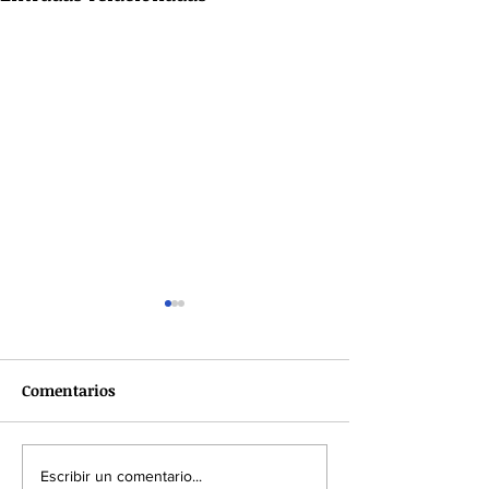
Comentarios
Así cerró en julio el
Ingeniería fina
Escribir un comentario...