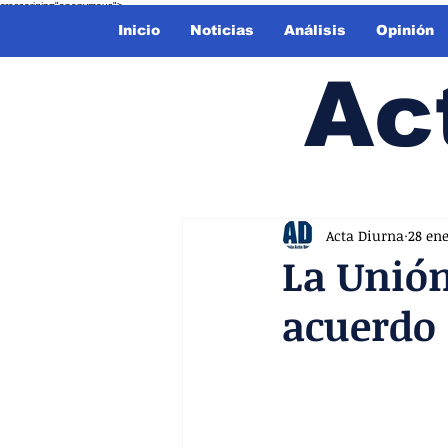
crossorigin="anonymous">
Inicio
Noticias
Análisis
Opinión
Ac
Acta Diurna
28 en
La Unión
acuerdo 