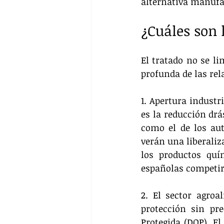
alternativa manufac
¿Cuáles son 
El tratado no se li
profunda de las rela
1. Apertura industr
es la reducción drá
como el de los aut
verán una liberaliz
los productos quí
españolas competir
2. El sector agroa
protección sin pr
Protegida (DOP). El