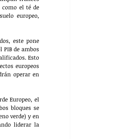
 como el té de 
uelo europeo, 
dos, este pone 
el PIB de ambos 
lificados. Esto 
ectos europeos 
rán operar en 
de Europeo, el 
bos bloques se 
no verde) y en 
ndo liderar la 