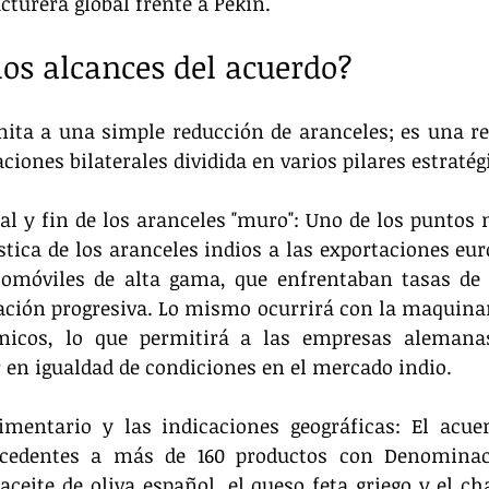
turera global frente a Pekín.
los alcances del acuerdo?
mita a una simple reducción de aranceles; es una re
ciones bilaterales dividida en varios pilares estratég
ial y fin de los aranceles "muro": Uno de los puntos 
stica de los aranceles indios a las exportaciones euro
omóviles de alta gama, que enfrentaban tasas de h
ación progresiva. Lo mismo ocurrirá con la maquinari
micos, lo que permitirá a las empresas alemanas
 en igualdad de condiciones en el mercado indio.
limentario y las indicaciones geográficas: El acue
ecedentes a más de 160 productos con Denominac
 aceite de oliva español, el queso feta griego y el c