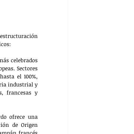
estructuración 
icos:
más celebrados 
peas. Sectores 
asta el 100%, 
a industrial y 
, francesas y 
rdo ofrece una 
ión de Origen 
hampán francés 