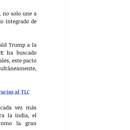
 no solo une a 
 integrado de 
ld Trump a la 
UE ha buscado 
es, este pacto 
multáneamente, 
acias al TLC
cada vez más 
 la India, el 
como la gran 