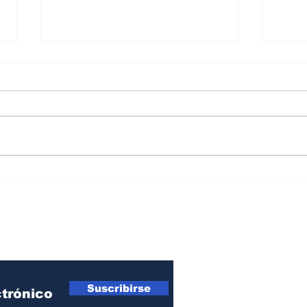
Así cerró en julio el mapa
Inge
del riesgo país en América
EE.U
Latina
sost
ro Newsletter
Suscribirse