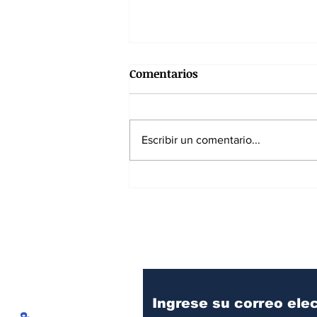
Comentarios
Escribir un comentario...
SPEC reanuda operaciones y
fortalece el sistema
energético nacional
Suscríbase a nuest