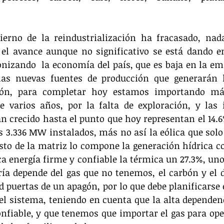
bierno de la reindustrialización ha fracasado, nad
 el avance aunque no significativo se está dando en
nizando  la economía del país, que es baja en la emis
as nuevas fuentes de producción que generarán la
bón, para completar hoy estamos importando más
varios años, por la falta de exploración, y las i
an crecido hasta el punto que hoy representan el 14.6%
 3.336 MW instalados, más no así la eólica que solo a
to de la matriz lo compone la generación hídrica co
ca energía firme y confiable la térmica un 27.3%, uno
ía depende del gas que no tenemos, el carbón y el d
d puertas de un apagón, por lo que debe planificarse 
el sistema, teniendo en cuenta que la alta dependenc
nfiable, y que tenemos que importar el gas para oper