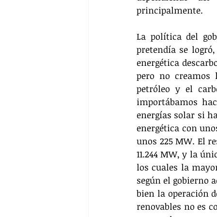
principalmente. 
La política del go
pretendía se logró,
energética descarbo
pero no creamos l
petróleo y el car
importábamos hace 
energías solar si h
energética con unos
unos 225 MW. El res
11.244 MW, y la úni
los cuales la mayor
según el gobierno a
bien la operación d
renovables no es co