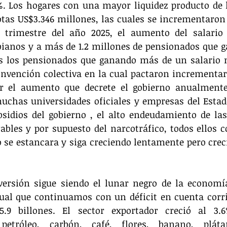
%. Los hogares con una mayor liquidez producto de 
tas US$3.346 millones, las cuales se incrementaron 
r trimestre del año 2025, el aumento del salario
ianos y a más de 1.2 millones de pensionados que ga
 los pensionados que ganando más de un salario 
nvención colectiva en la cual pactaron incrementar
or el aumento que decrete el gobierno anualmente 
chas universidades oficiales y empresas del Estado
bsidios del gobierno , el alto endeudamiento de las
ables y por supuesto del narcotráfico, todos ellos c
se estancara y siga creciendo lentamente pero creci
versión sigue siendo el lunar negro de la economía
igual que continuamos con un déficit en cuenta corri
9 billones. El sector exportador creció al 3.6
petróleo, carbón, café, flores, banano, plát