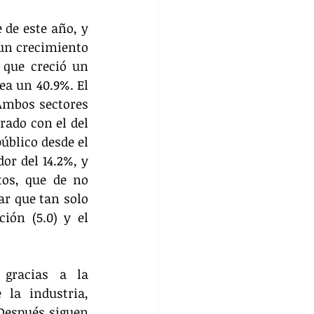
de este año, y 
un crecimiento 
 que creció un 
a un 40.9%. El 
Ambos sectores 
ado con el del 
blico desde el 
r del 14.2%, y 
tos, que de no 
ar que tan solo 
ión (5.0) y el 
gracias a la 
la industria, 
Después siguen 