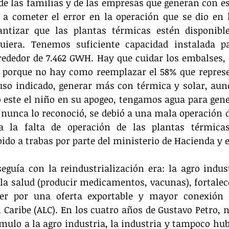
e las familias y de las empresas que generan con es
 a cometer el error en la operación que se dio en l
antizar que las plantas térmicas estén disponible
uiera. Tenemos suficiente capacidad instalada pa
ededor de 7.462 GWH. Hay que cuidar los embalses, d
porque no hay como reemplazar el 58% que represen
 uso indicado, generar más con térmica y solar, aunq
este el niño en su apogeo, tengamos agua para gener
nunca lo reconoció, se debió a una mala operación de
 a la falta de operación de las plantas térmicas
do a trabas por parte del ministerio de Hacienda y e
eguía con la reindustrialización era: la agro industr
 la salud (producir medicamentos, vacunas), fortalec
er por una oferta exportable y mayor conexión 
 Caribe (ALC). En los cuatro años de Gustavo Petro, no
ímulo a la agro industria, la industria y tampoco hu