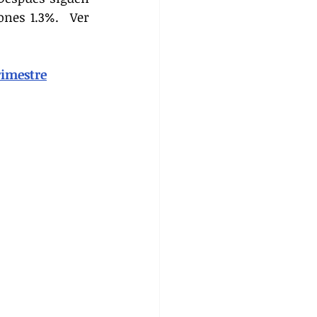
nes 1.3%.  Ver 
rimestre