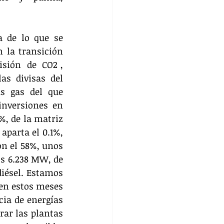
a de lo que se 
 la transición 
ión  de  CO2 , 
s divisas del 
 gas del que 
nversiones en 
, de la matriz 
parta el 0.1%, 
n el 58%, unos 
s 6.238 MW, de 
iésel. Estamos 
en estos meses 
ia de energías 
ar las plantas 