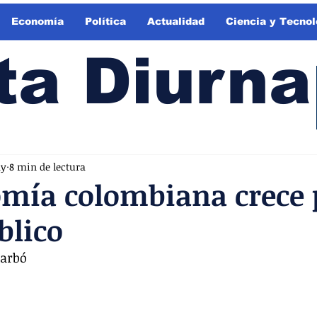
Economía
Política
Actualidad
Ciencia y Tecnol
ta Diurna
ay
8 min de lectura
mía colombiana crece 
blico
Carbó