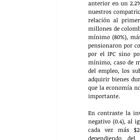
anterior en un 2.2
nuestros compatrio
relación al prime
millones de colomb
mínimo (80%), más
pensionaron por co
por el IPC sino p
mínimo, caso de mu
del empleo, los su
adquirir bienes dur
que la economía no 
importante.
En contraste la in
negativo (0.4), al 
cada vez más $25.
dependiendo del 