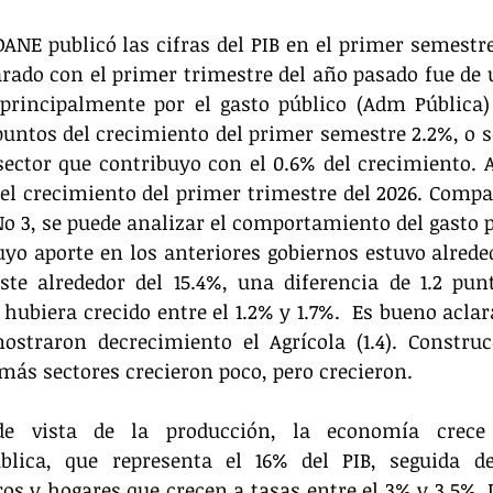
ANE publicó las cifras del PIB en el primer semestre 
rado con el primer trimestre del año pasado fue de 
 principalmente por el gasto público (Adm Pública)
 puntos del crecimiento del primer semestre 2.2%, o se
sector que contribuyo con el 0.6% del crecimiento. 
del crecimiento del primer trimestre del 2026. Compar
No 3, se puede analizar el comportamiento del gasto pú
uyo aporte en los anteriores gobiernos estuvo alrededo
ste alrededor del 15.4%, una diferencia de 1.2 pun
 hubiera crecido entre el 1.2% y 1.7%.  Es bueno aclar
ostraron decrecimiento el Agrícola (1.4). Construcc
emás sectores crecieron poco, pero crecieron.
e vista de la producción, la economía crece 
blica, que representa el 16% del PIB, seguida de 
os y hogares que crecen a tasas entre el 3% y 3.5%. 