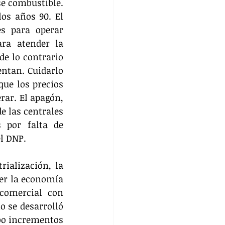
e combustible. 
os años 90. El 
s para operar 
ra atender la 
e lo contrario 
tan. Cuidarlo 
ue los precios 
ar. El apagón, 
 las centrales 
 por falta de 
l DNP.
ialización, la 
er la economía 
comercial con 
 se desarrolló 
bo incrementos 