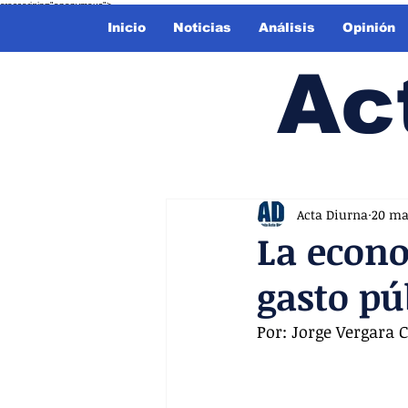
crossorigin="anonymous">
Inicio
Noticias
Análisis
Opinión
Ac
Acta Diurna
20 m
La econo
gasto pú
Por: Jorge Vergara 