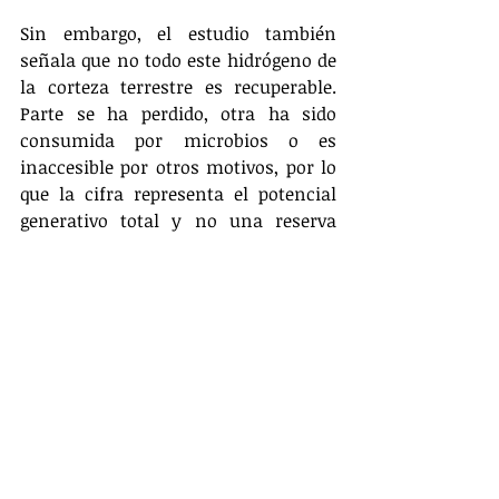
Sin embargo, el estudio también 
señala que no todo este hidrógeno de 
la corteza terrestre es recuperable. 
Parte se ha perdido, otra ha sido 
consumida por microbios o es 
inaccesible por otros motivos, por lo 
que la cifra representa el potencial 
generativo total y no una reserva 
inmediatamente extraíble.
"Combinar los ingredientes para 
hallar hidrógeno acumulado en 
cualquiera de estos entornos puede 
compararse a cocinar un suflé: si te 
equivocas en cualquiera de los 
ingredientes, las cantidades, el 
tiempo o la temperatura, te llevarás 
una decepción”, explica Chris 