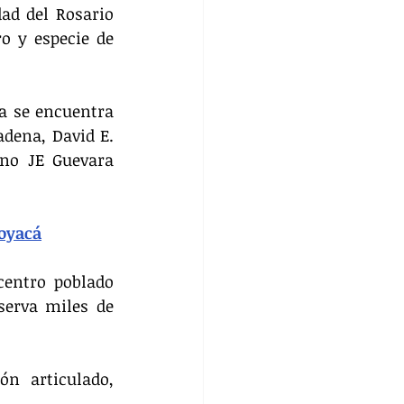
ad del Rosario 
 y especie de 
a se encuentra 
dena, David E. 
no JE Guevara 
Boyacá
entro poblado 
erva miles de 
n articulado, 