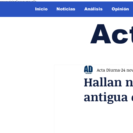
crossorigin="anonymous">
Inicio
Noticias
Análisis
Opinión
Ac
Acta Diurna
24 no
Hallan n
antigua 