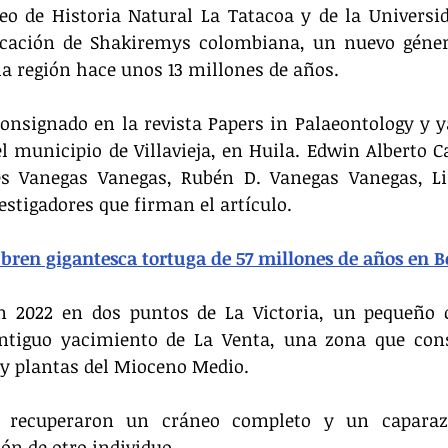
o de Historia Natural La Tatacoa y de la Universid
icación de Shakiremys colombiana, un nuevo género
la región hace unos 13 millones de años.
onsignado en la revista Papers in Palaeontology y y
l municipio de Villavieja, en Huila. Edwin Alberto Ca
s Vanegas Vanegas, Rubén D. Vanegas Vanegas, Li
estigadores que firman el artículo.
bren gigantesca tortuga de 57 millones de años en 
en 2022 en dos puntos de La Victoria, un pequeño c
antiguo yacimiento de La Venta, una zona que cons
 y plantas del Mioceno Medio.
s recuperaron un cráneo completo y un caparazó
ón de otro individuo.