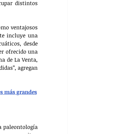
upar distintos 
omo ventajosos 
e incluye una 
uáticos, desde 
r ofrecido una 
a de La Venta, 
idas”, agregan 
ios más grandes
 paleontología 