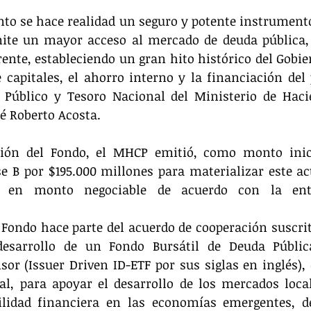
to se hace realidad un seguro y potente instrumento
ite un mayor acceso al mercado de deuda pública, 
rente, estableciendo un gran hito histórico del Gobie
capitales, el ahorro interno y la financiación del p
o Público y Tesoro Nacional del Ministerio de Haci
é Roberto Acosta.
ión del Fondo, el MHCP emitió, como monto inicia
se B por $195.000 millones para materializar este act
te en monto negociable de acuerdo con la en
 Fondo hace parte del acuerdo de cooperación suscrit
esarrollo de un Fondo Bursátil de Deuda Públic
or (Issuer Driven ID-ETF por sus siglas en inglés), 
bal, para apoyar el desarrollo de los mercados loca
ilidad financiera en las economías emergentes, de