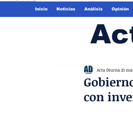
crossorigin="anonymous">
Inicio
Noticias
Análisis
Opinión
Ac
Acta Diurna
21 ma
Gobierno
con inv