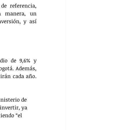
e referencia, 
a manera, un 
ersión, y así 
dio de 9,6% y 
ogotá. Además, 
irán cada año. 
nisterio de 
nvertir, ya 
iendo “el 