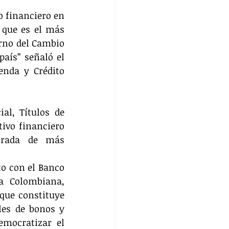
 financiero en 
que es el más 
rno del Cambio 
aís” señaló el 
enda y Crédito 
l, Títulos de 
ivo financiero 
trada de más 
o con el Banco 
a Colombiana, 
que constituye 
les de bonos y 
mocratizar el 