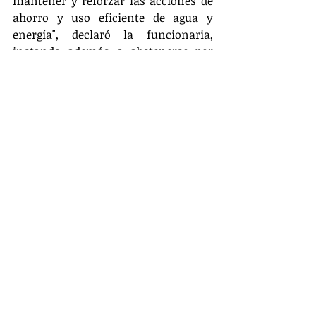
mantener y reforzar las acciones de 
ahorro y uso eficiente de agua y 
energía", declaró la funcionaria, 
instando además a abstenerse por 
completo de realizar quemas abiertas 
y a potenciar el monitoreo de focos 
de incendio.
Por su parte, Ghisliane Echeverry 
Prieto, directora general del Ideam, 
pidió a los mandatarios locales y 
regionales activar de inmediato sus 
planes de contingencia para mitigar 
los riesgos asociados a la sequía.
El Ideam mantendrá un monitoreo 
permanente sobre el Pacífico tropical 
y recomendó a la ciudadanía 
mantenerse informada mediante los 