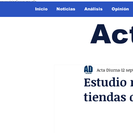
crossorigin="anonymous">
Inicio
Noticias
Análisis
Opinión
Ac
Acta Diurna
12 sep
Estudio 
tiendas 