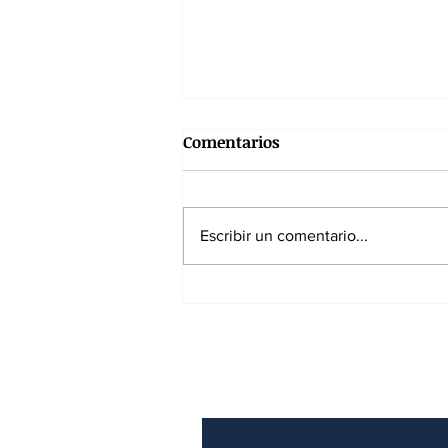
Comentarios
Escribir un comentario...
SPEC reanuda operaciones y
fortalece el sistema
energético nacional
Suscríbase a nuest