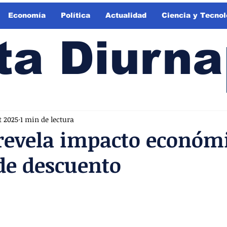
Economía
Política
Actualidad
Ciencia y Tecnol
ta Diurna
t 2025
1 min de lectura
revela impacto económ
de descuento