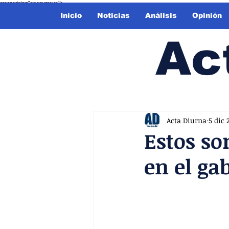
crossorigin="anonymous">
Inicio
Noticias
Análisis
Opinión
Ac
Acta Diurna
5 dic 
Estos so
en el ga