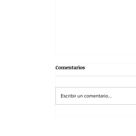
Comentarios
Escribir un comentario...
De la Espriella excluye al
presidente de la JEP de la
posesión presidencial