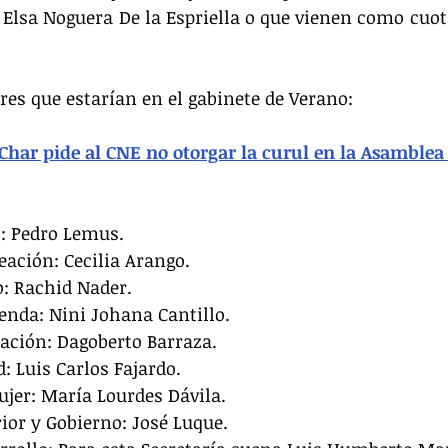
Elsa Noguera De la Espriella o que vienen como cuota
es que estarían en el gabinete de Verano:
har pide al CNE no otorgar la curul en la Asamblea 
l: Pedro Lemus.
eación: Cecilia Arango.
o: Rachid Nader.
ienda: Nini Johana Cantillo.
cación: Dagoberto Barraza.
d: Luis Carlos Fajardo.
Mujer: María Lourdes Dávila.
rior y Gobierno: José Luque.