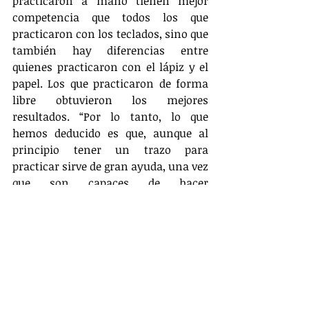
practicaron a mano tienen mejor 
competencia que todos los que 
practicaron con los teclados, sino que 
también hay diferencias entre 
quienes practicaron con el lápiz y el 
papel. Los que practicaron de forma 
libre obtuvieron los mejores 
resultados. “Por lo tanto, lo que 
hemos deducido es que, aunque al 
principio tener un trazo para 
practicar sirve de gran ayuda, una vez 
que son capaces de hacer 
movimientos pequeños y concretos 
más o menos, es conveniente pasar a 
la escritura libre. Sin embargo, lo que 
está claro es que hay que priorizar la 
escritura a mano como práctica en 
los procesos de aprendizaje. Que 
aprenden mejor a través de los 