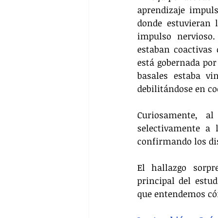
aprendizaje impuls
donde estuvieran l
impulso nervioso.
estaban coactivas 
está gobernada por 
basales estaba vi
debilitándose en co
Curiosamente, al
selectivamente a l
confirmando los di
El hallazgo sorpr
principal del est
que entendemos cóm