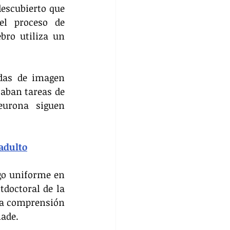
escubierto que 
l proceso de 
bro utiliza un 
das de imagen 
aban tareas de 
urona siguen 
adulto
go uniforme en 
doctoral de la 
na comprensión 
ñade.