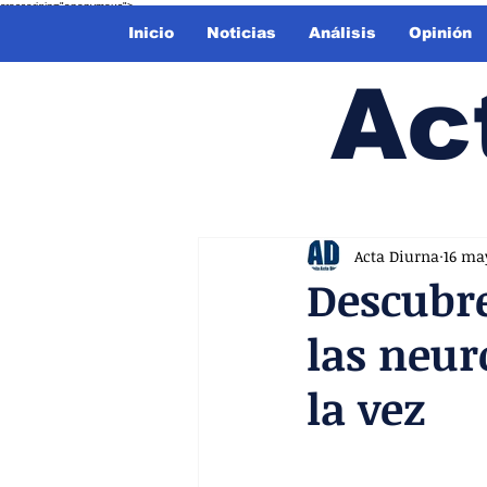
crossorigin="anonymous">
Inicio
Noticias
Análisis
Opinión
Ac
Acta Diurna
16 ma
Descubre
las neur
la vez