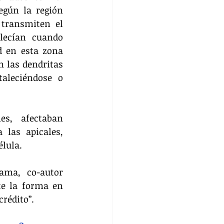
gún la región 
transmiten el 
lecían cuando 
d en esta zona 
 las dendritas 
aleciéndose o 
s, afectaban 
las apicales, 
lula.
ama, co-autor 
e la forma en 
rédito”.