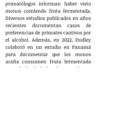
primatólogos informan haber visto 
monos comiendo fruta fermentada. 
Diversos estudios publicados en años 
recientes documentan casos de 
preferencias de primates cautivos por 
el alcohol. Además, en 2022, Dudley 
colaboró ​​en un estudio en Panamá 
para documentar que los monos 
araña consumen fruta fermentada 
cargada de alcohol en la naturaleza y 
expresan metabolitos de alcohol en la 
orina.
No solo los mamíferos obtienen una 
dosis diaria de alcohol de su dieta. En 
un estudio publicado a principios de 
este año, Dudley y sus colegas de la 
Universidad de California en Berkeley 
informaron que las plumas de 10 de 