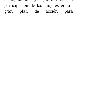
participación de las mujeres en un 
gran plan de acción para 
implementar las medidas del enfoque 
de género del acuerdo de paz, Caicedo 
ve un vaso medio vacío.
"Es doloroso tener que reconocer que 
ese acuerdo es más bien un deseo en 
un papel, que el plan de acción más 
participativo del mundo no es mucho 
más y que el macrocaso 11 no llegará 
a nada". No obstante, "ha sido una 
buena lección, en cuanto a que 
algunas cosas serán dignas de 
réplica, otras no. Las mujeres 
participaron, pero el cambio cultural 
necesario todavía no se produce", 
afirma  