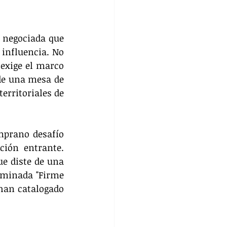
 negociada que 
influencia. No 
exige el marco 
de una mesa de 
erritoriales de 
mprano desafío 
ión entrante. 
e diste de una 
ominada "Firme 
han catalogado 