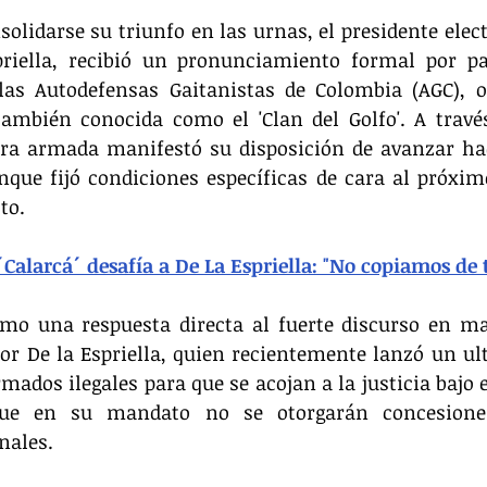
solidarse su triunfo en las urnas, el presidente elect
riella, recibió un pronunciamiento formal por par
as Autodefensas Gaitanistas de Colombia (AGC), or
ambién conocida como el 'Clan del Golfo'. A través
tura armada manifestó su disposición de avanzar ha
nque fijó condiciones específicas de cara al próxim
to.
´Calarcá´ desafía a De La Espriella: "No copiamos de t
mo una respuesta directa al fuerte discurso en mat
por De la Espriella, quien recientemente lanzó un u
mados ilegales para que se acojan a la justicia bajo e
que en su mandato no se otorgarán concesiones 
nales.