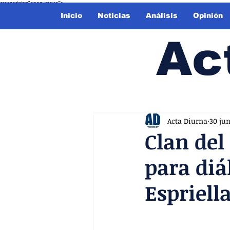
crossorigin="anonymous">
Inicio
Noticias
Análisis
Opinión
Ac
Acta Diurna
30 ju
Clan del
para diá
Espriell