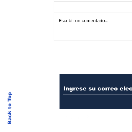
Escribir un comentario...
La seguridad estará en
manos de una funcionaria
procesada penalmente
Suscríbase a nuest
Back to Top