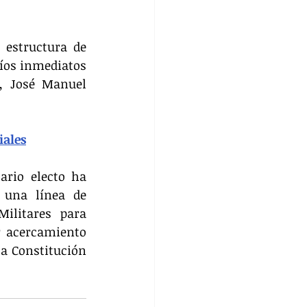
estructura de 
íos inmediatos 
, José Manuel 
iales
rio electo ha 
 una línea de 
ilitares para 
r acercamiento 
a Constitución 