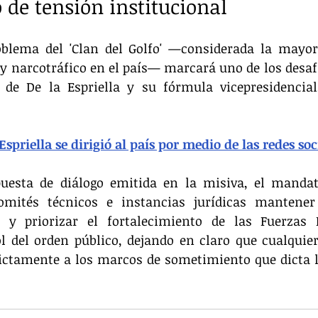
 de tensión institucional
oblema del 'Clan del Golfo' —considerada la mayor 
y narcotráfico en el país— marcará uno de los desaf
 de De la Espriella y su fórmula vicepresidencial
spriella se dirigió al país por medio de las redes soc
uesta de diálogo emitida en la misiva, el mandata
mités técnicos e instancias jurídicas mantener
d y priorizar el fortalecimiento de las Fuerzas M
ol del orden público, dejando en claro que cualquie
rictamente a los marcos de sometimiento que dicta l