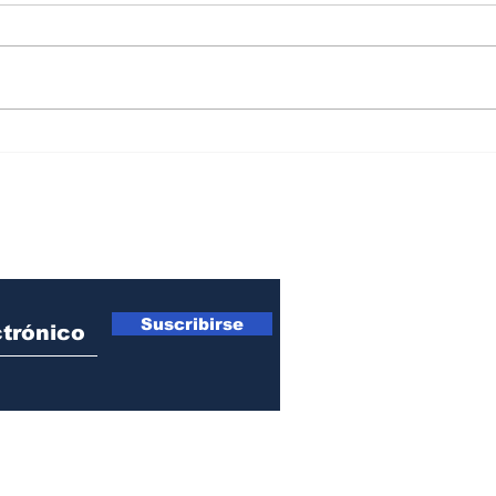
La sombra del narcotráfico
La a
en el empalme militar de
cae 
De la Espriella
pres
ro Newsletter
Suscribirse
© 2018 by Acta Diurna