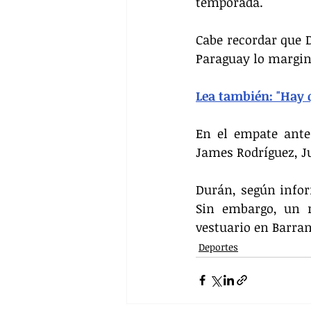
temporada.
Cabe recordar que D
Paraguay lo margin
Lea también: "Hay 
En el empate ante
James Rodríguez, J
Durán, según inform
Sin embargo, un r
vestuario en Barran
Deportes