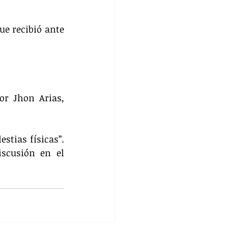
e recibió ante 
r Jhon Arias, 
tias físicas”. 
scusión en el 