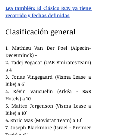
Lea también: El Clásico RCN ya tiene 
recorrido y fechas definidas
Clasificación general
1. Mathieu Van Der Poel (Alpecin-
Deceuninck) - 
2. Tadej Pogacar (UAE EmiratesTeam) 
a 4'
3. Jonas Vingegaard (Visma Lease a 
Bike) a 6'
4. Kévin Vauquelin (Arkéa - B&B 
Hotels) a 10'
5. Matteo Jorgenson (Visma Lease a 
Bike) a 10'
6. Enric Mas (Movistar Team) a 10'
7. Joseph Blackmore (Israel - Premier 
Tech) a 41'