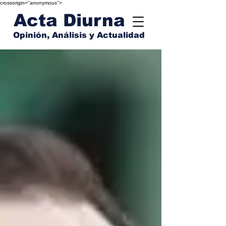
crossorigin="anonymous">
Acta Diurna
Opinión, Análisis y Actualidad