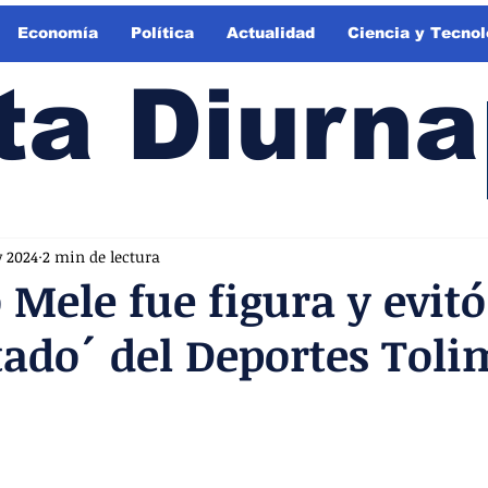
Economía
Política
Actualidad
Ciencia y Tecnol
ta Diurna
v 2024
2 min de lectura
 Mele fue figura y evit
tado´ del Deportes Tol