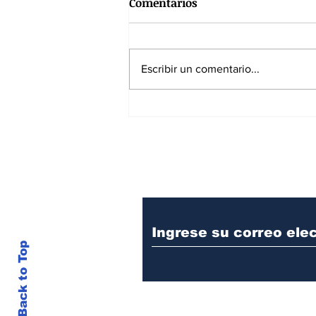
Comentarios
Escribir un comentario...
España impone su ley ante
Francia y acaricia la gloria
mundialista
Suscríbase a nuest
Back to Top