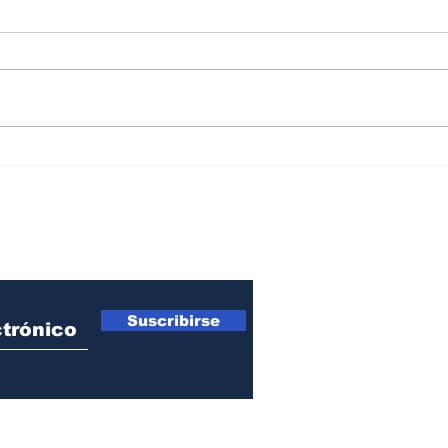
Junior busca el fichaje de
Mura
experimentado defensa
Suiz
argentino
sobr
ro Newsletter
Suscribirse