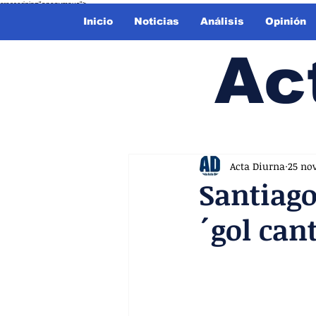
crossorigin="anonymous">
Inicio
Noticias
Análisis
Opinión
Ac
Acta Diurna
25 no
Santiago
´gol can