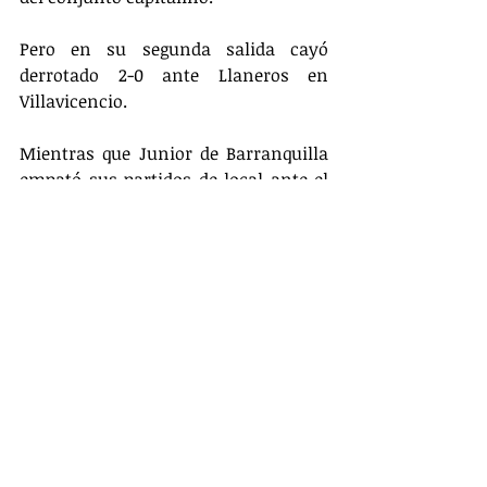
Pero en su segunda salida cayó 
derrotado 2-0 ante Llaneros en 
Villavicencio.
Mientras que Junior de Barranquilla 
empató sus partidos de local ante el 
Deportivo Cali y Águilas Doradas, 
respectivamente.
Deportes
Entradas relacionadas
Ver todo