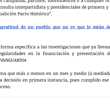
las campañas, partidos, movimientos o a cualquier o
sulta interpartidista y presidenciales de primera y 
oalición Pacto Histórico”.
ngratitud de un pueblo que no ve que le están de
orma específica a las investigaciones que ya llevan 
regularidades en la financiación y presentación d
.  VANGUARDIA
tima que más o menos en un mes y medio (a mediados
 decisión en primera instancia, pues cumplido ese p
oceso.