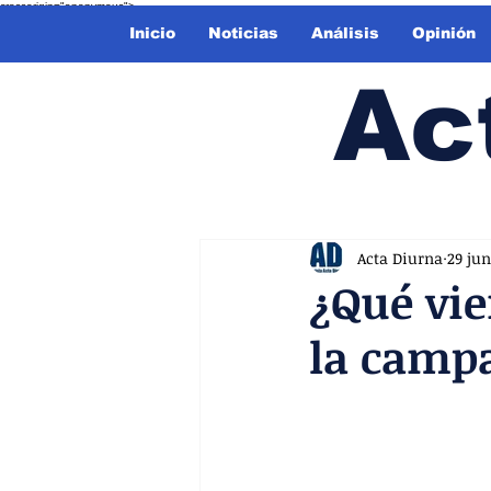
crossorigin="anonymous">
Inicio
Noticias
Análisis
Opinión
Ac
Acta Diurna
29 jun
¿Qué vie
la campa