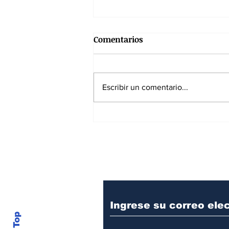
Comentarios
Escribir un comentario...
La seguridad estará en
manos de una funcionaria
procesada penalmente
Suscríbase a nuest