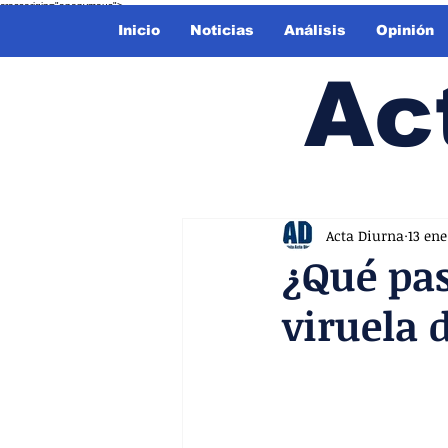
crossorigin="anonymous">
Inicio
Noticias
Análisis
Opinión
Ac
Acta Diurna
13 ene
¿Qué pas
viruela 