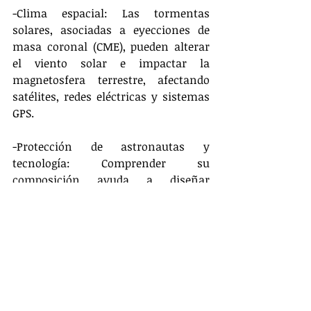
-Clima espacial: Las tormentas 
solares, asociadas a eyecciones de 
masa coronal (CME), pueden alterar 
el viento solar e impactar la 
magnetosfera terrestre, afectando 
satélites, redes eléctricas y sistemas 
GPS.
-Protección de astronautas y 
tecnología: Comprender su 
composición ayuda a diseñar 
mejores escudos protectores para 
naves espaciales y estaciones 
orbitales.
-Astrofísica y evolución estelar: 
Estudiar el viento solar permite 
entender cómo el Sol pierde masa y 