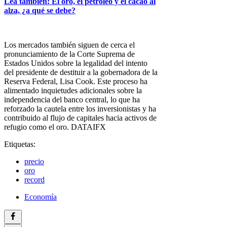
Lea también: El oro, el petróleo y el cacao al
alza, ¿a qué se debe?
Los mercados también siguen de cerca el
pronunciamiento de la Corte Suprema de
Estados Unidos sobre la legalidad del intento
del presidente de destituir a la gobernadora de la
Reserva Federal, Lisa Cook. Este proceso ha
alimentado inquietudes adicionales sobre la
independencia del banco central, lo que ha
reforzado la cautela entre los inversionistas y ha
contribuido al flujo de capitales hacia activos de
refugio como el oro. DATAIFX
Etiquetas:
precio
oro
record
Economía