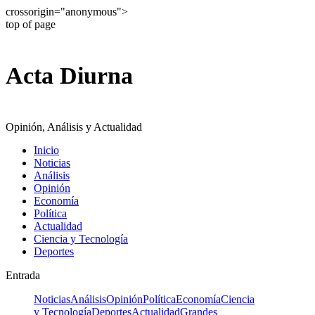
crossorigin="anonymous">
top of page
Acta Diurna
Opinión, Análisis y Actualidad
Inicio
Noticias
Análisis
Opinión
Economía
Política
Actualidad
Ciencia y Tecnología
Deportes
Entrada
Noticias
Análisis
Opinión
Política
Economía
Ciencia
y Tecnología
Deportes
Actualidad
Grandes