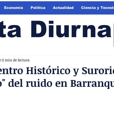
Economía
Política
Actualidad
Ciencia y Tecnol
ta Diurna
r
2 min de lectura
ntro Histórico y Surori
go" del ruido en Barranqu