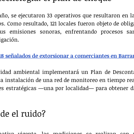
ño, se ejecutaron 33 operativos que resultaron en la
s. Como resultado, 121 locales fueron objeto de obliga
s emisiones sonoras, enfrentando procesos sanc
igación.
18 señalados de extorsionar a comerciantes en Barra
oridad ambiental implementará un Plan de Descont
la instalación de una red de monitoreo en tiempo real
es estratégicas —una por localidad— para obtener da
de el ruido?
ativa vigente, las mediciones se realizan con 