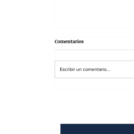
Comentarios
Escribir un comentario...
La aprobación de Trump
cae al 32%: el segundo
presidente más impopular
Suscríbase a nuest