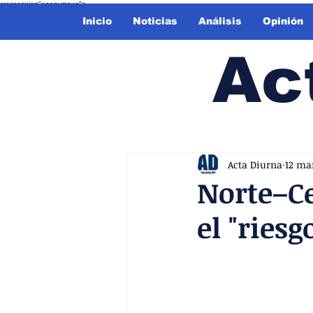
crossorigin="anonymous">
Inicio
Noticias
Análisis
Opinión
Ac
Acta Diurna
12 ma
Norte–Ce
el "ries