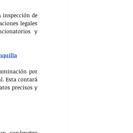
 inspección de 
ciones legales 
ionatorios y 
nquilla
aminación por 
. Esta contará 
tos precisos y 
un sonómetro 