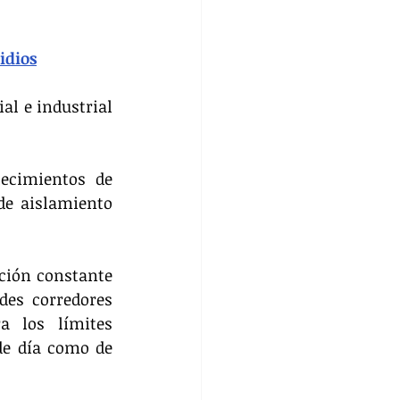
idios
l e industrial 
ecimientos de 
e aislamiento 
ción constante 
des corredores 
 los límites 
e día como de 