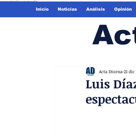
crossorigin="anonymous">
Inicio
Noticias
Análisis
Opinión
Ac
Acta Diurna
21 dic
Luis Díaz
espectac