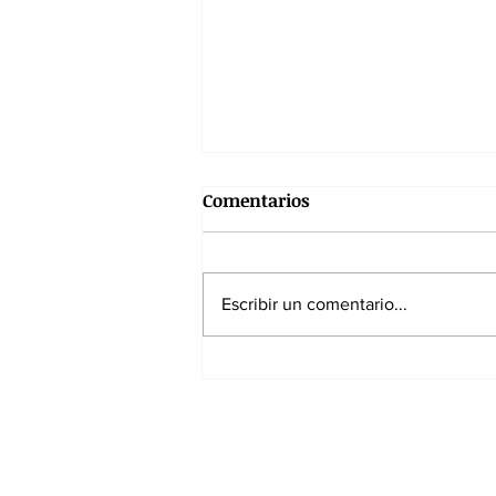
Comentarios
Escribir un comentario...
España impone su ley ante
Francia y acaricia la gloria
mundialista
Suscríbase a nuest