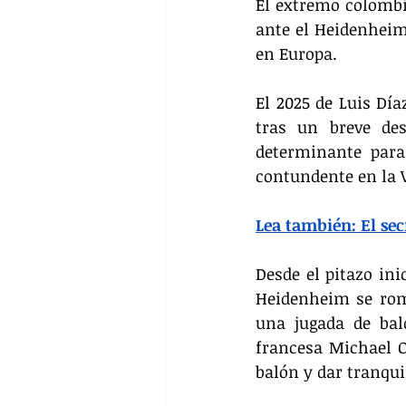
El extremo colombia
ante el Heidenheim
en Europa.
El 2025 de Luis Día
tras un breve des
determinante para
contundente en la 
Lea también: 
El se
Desde el pitazo ini
Heidenheim se romp
una jugada de baló
francesa Michael O
balón y dar tranquil