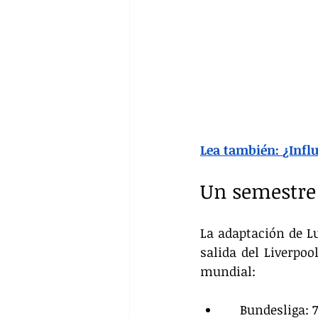
Lea también: 
¿Infl
Un semestre 
La adaptación de Lu
salida del Liverpoo
mundial:
    Bundesliga