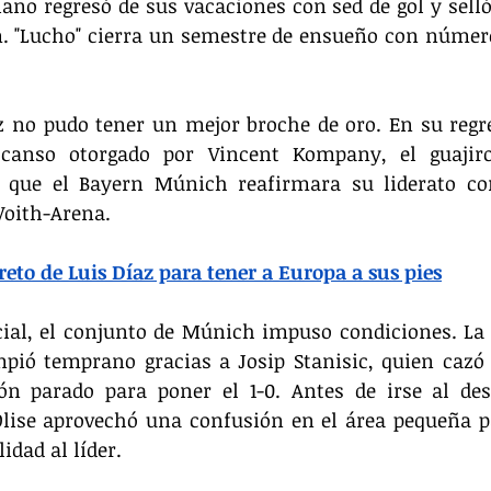
no regresó de sus vacaciones con sed de gol y selló l
. "Lucho" cierra un semestre de ensueño con número
z no pudo tener un mejor broche de oro. En su regre
canso otorgado por Vincent Kompany, el guajiro
 que el Bayern Múnich reafirmara su liderato con
Voith-Arena.
creto de Luis Díaz para tener a Europa a sus pies
cial, el conjunto de Múnich impuso condiciones. La r
ió temprano gracias a Josip Stanisic, quien cazó u
n parado para poner el 1-0. Antes de irse al desc
lise aprovechó una confusión en el área pequeña pa
idad al líder.