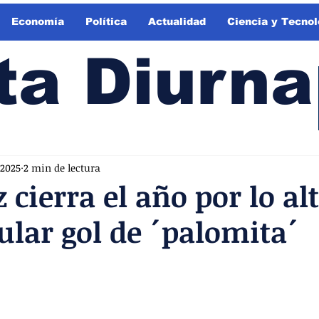
Economía
Política
Actualidad
Ciencia y Tecnol
ta Diurna
 2025
2 min de lectura
 cierra el año por lo alt
ular gol de ´palomita´