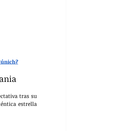
 Múnich?
mania
tativa tras su 
ntica estrella 