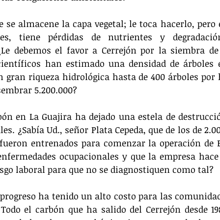
 se almacene la capa vegetal; le toca hacerlo, pero e
es, tiene pérdidas de nutrientes y degradació
Le debemos el favor a Cerrejón por la siembra de 
científicos han estimado una densidad de árboles e
n gran riqueza hidrológica hasta de 400 árboles por h
sembrar 5.200.000?
bón en La Guajira ha dejado una estela de destrucci
les. ¿Sabía Ud., señor Plata Cepeda, que de los de 2.0
 fueron entrenados para comenzar la operación de E
enfermedades ocupacionales y que la empresa hace l
sgo laboral para que no se diagnostiquen como tal?
 progreso ha tenido un alto costo para las comunidad
 Todo el carbón que ha salido del Cerrejón desde 19