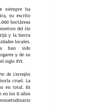
e siempre ha 
a, su escrito 
000 hectáreas 
metros del río 
já y la Sierra 
dades locales. 
ta han sido 
ogares y de su 
l siglo XVI.
e de Cerrejón 
rla cruel. La 
s en total. Es 
en los 11 años 
nsuetudinario 