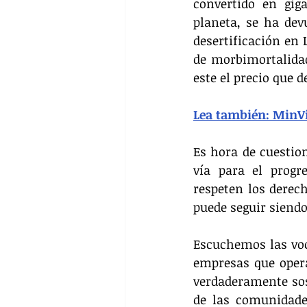
convertido en gig
planeta, se ha de
desertificación en 
de morbimortalidad
este el precio que 
Lea también: MinVi
Es hora de cuestio
vía para el progr
respeten los derec
puede seguir siendo
Escuchemos las voc
empresas que opera
verdaderamente sost
de las comunidades