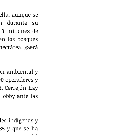
lla, aunque se 
n durante su 
3 millones de 
n los bosques 
ectárea. ¿Será 
ón ambiental y 
00 operadores y 
l Cerrejón hay 
obby ante las 
es indígenas y 
85 y que se ha 