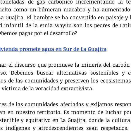
atoneladas de gas carbónico incrementando la te
vuelto como un búmeran macabro y ha aumentado l
La Guajira. El hambre se ha convertido en paisaje y l
 infantil de la etnia wayúu son los peores de Lati
debemos pagar por el desarrollo?
vienda promete agua en Sur de La Guajira
nar el discurso que promueve la minería del carbón
eso. Debemos buscar alternativas sostenibles y eq
hos de las comunidades y preserven los ecosistemas.
 víctima de la voracidad extractivista.
es de las comunidades afectadas y exijamos respons
n en nuestro territorio. Es momento de luchar por 
enible y equitativo en La Guajira, donde la cultura 
 indígenas y afrodescendientes sean respetados. L