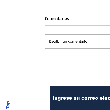
Comentarios
Escribir un comentario...
Gustavo Petro: avance
estructural, agujero fiscal y
fracaso de la Paz Total
Suscríbase a nuest