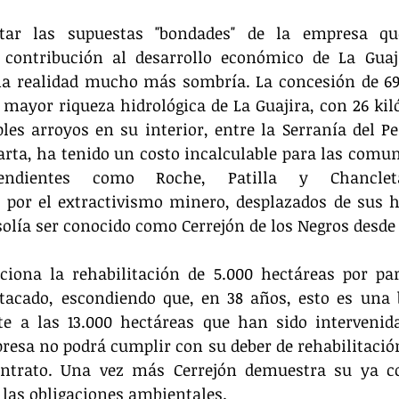
ltar las supuestas "bondades" de la empresa qu
contribución al desarrollo económico de La Guajir
a realidad mucho más sombría. La concesión de 69.
mayor riqueza hidrológica de La Guajira, con 26 kiló
es arroyos en su interior, entre la Serranía del Peri
ta, ha tenido un costo incalculable para las comuni
cendientes como Roche, Patilla y Chancle
s por el extractivismo minero, desplazados de sus h
solía ser conocido como Cerrejón de los Negros desde e
ona la rehabilitación de 5.000 hectáreas por part
acado, escondiendo que, en 38 años, esto es una bu
nte a las 13.000 hectáreas que han sido intervenida
resa no podrá cumplir con su deber de rehabilitación 
ontrato. Una vez más Cerrejón demuestra su ya co
las obligaciones ambientales.