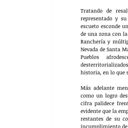
Tratando de resa
representado y su 
escueto esconde un
de una zona con la 
Ranchería y múltipl
Nevada de Santa Mar
Pueblos afrodes
desterritorializado
historia, en lo que 
Más adelante menci
como un logro dest
cifra palidece fre
evidente que la emp
restantes de su c
incumplimiento de 