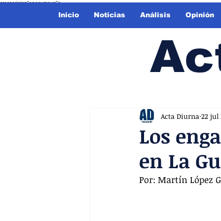
crossorigin="anonymous">
Inicio
Noticias
Análisis
Opinión
Ac
Acta Diurna
22 jul
Los enga
en La Gu
Por: Martín López 