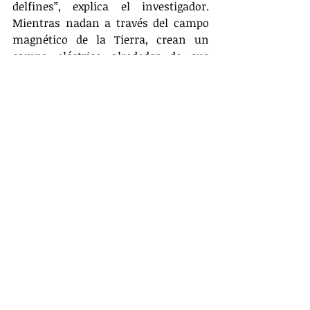
delfines”, explica el investigador. 
Mientras nadan a través del campo 
magnético de la Tierra, crean un 
campo eléctrico alrededor de sus 
cuerpos. “Este campo eléctrico podría 
ser lo suficientemente fuerte como 
para ser percibido por el propio 
animal y proporcionar información 
similar a un mapa que le permitirá 
orientarse en el océano”, concluye 
Hüttners. Esto ayudaría a explicar la 
conexión entre muchos varamientos 
de ballenas en las playas después de 
una tormenta solar o una anomalía 
magnética.
El objetivo principal de estos 
experimentos con delfines mulares 
era mostrar que «la electrorecepción 