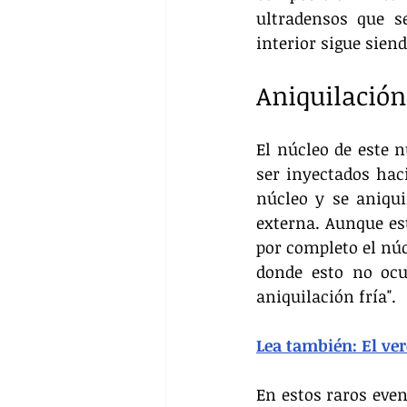
ultradensos que s
interior sigue siend
Aniquilación
El núcleo de este 
ser inyectados hac
núcleo y se aniqui
externa. Aunque est
por completo el núc
donde esto no ocu
aniquilación fría".
Lea también: El ve
En estos raros even