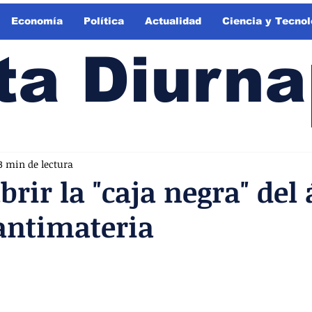
Economía
Política
Actualidad
Ciencia y Tecnol
ta Diurna
3 min de lectura
brir la "caja negra" del
antimateria