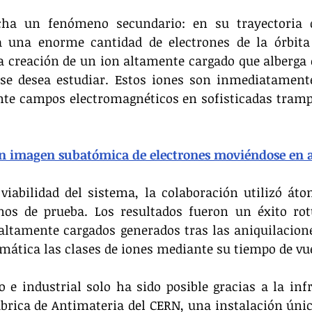
cha un fenómeno secundario: en su trayectoria de
a una enorme cantidad de electrones de la órbita 
la creación de un ion altamente cargado que alberga e
se desea estudiar. Estos iones son inmediatamente
te campos electromagnéticos en sofisticadas tramp
an imagen subatómica de electrones moviéndose en 
viabilidad del sistema, la colaboración utilizó áto
os de prueba. Los resultados fueron un éxito rotu
altamente cargados generados tras las aniquilaciones
mática las clases de iones mediante su tiempo de vu
co e industrial solo ha sido posible gracias a la infr
ábrica de Antimateria del CERN, una instalación úni