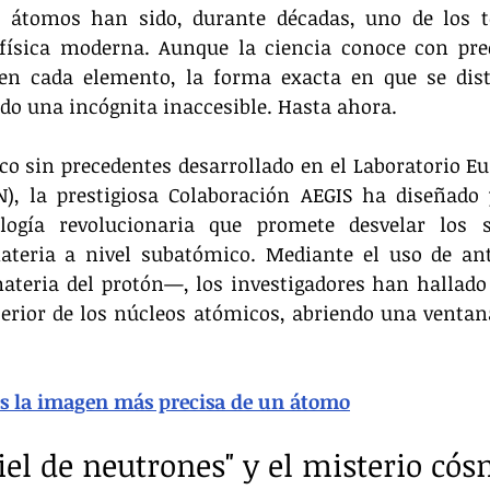
s átomos han sido, durante décadas, uno de los te
física moderna. Aunque la ciencia conoce con prec
en cada elemento, la forma exacta en que se dist
ndo una incógnita inaccesible. Hasta ahora.
o sin precedentes desarrollado en el Laboratorio Eur
N), la prestigiosa Colaboración AEGIS ha diseñado 
ogía revolucionaria que promete desvelar los s
ateria a nivel subatómico. Mediante el uso de ant
teria del protón—, los investigadores han hallado 
terior de los núcleos atómicos, abriendo una ventana
es la imagen más precisa de un átomo
piel de neutrones" y el misterio có