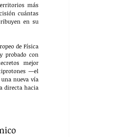
rritorios más 
isión cuántas 
ribuyen en su 
opeo de Física 
y probado con 
ecretos mejor 
iprotones —el 
una nueva vía 
 directa hacia 
smico