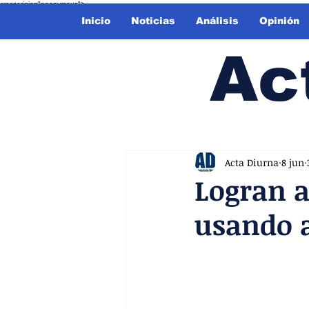
crossorigin="anonymous">
Inicio
Noticias
Análisis
Opinión
Ac
Acta Diurna
8 jun
Logran a
usando 