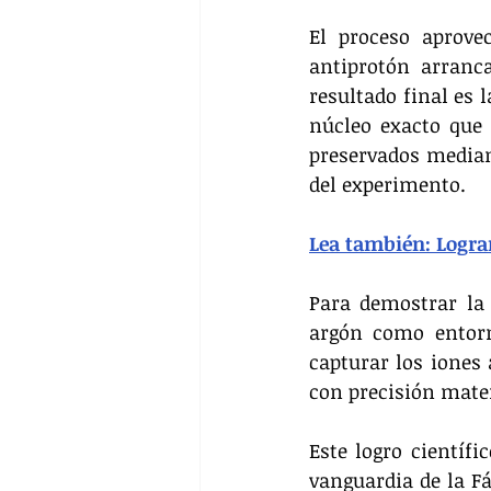
El proceso aprove
antiprotón arranc
resultado final es 
núcleo exacto que 
preservados median
del experimento.
Lea también: Logr
Para demostrar la 
argón como entorn
capturar los iones 
con precisión mate
Este logro científi
vanguardia de la F