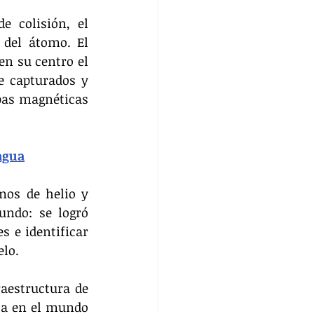
 colisión, el 
del átomo. El 
n su centro el 
 capturados y 
as magnéticas 
agua
mos de helio y 
ndo: se logró 
 e identificar 
elo.
aestructura de 
ca en el mundo 