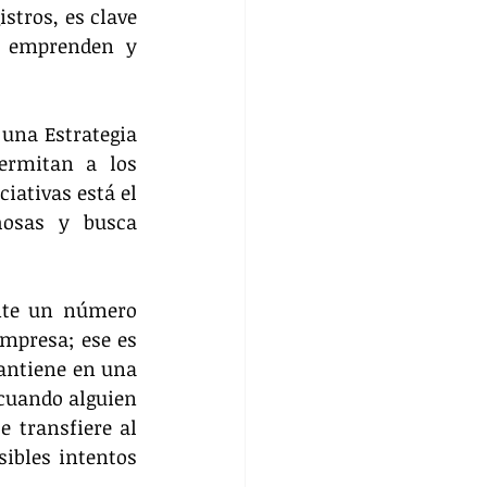
tros, es clave 
 emprenden y 
na Estrategia 
ermitan a los 
ativas está el 
hosas y busca 
nte un número 
mpresa; ese es 
antiene en una 
cuando alguien 
 transfiere al 
ibles intentos 