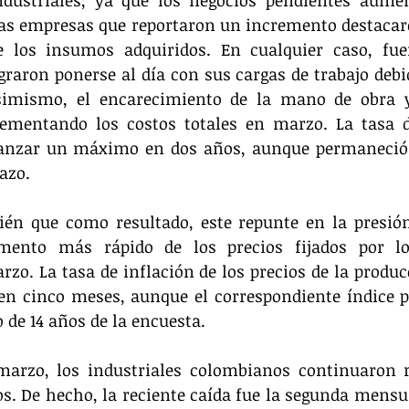
s empresas que reportaron un incremento destacaron
e los insumos adquiridos. En cualquier caso, fuer
raron ponerse al día con sus cargas de trabajo debido
simismo, el encarecimiento de la mano de obra y
ementando los costos totales en marzo. La tasa de
canzar un máximo en dos años, aunque permaneció p
azo.
n que como resultado, este repunte en la presión 
mento más rápido de los precios fijados por los
o. La tasa de inflación de los precios de la producc
n cinco meses, aunque el correspondiente índice p
 de 14 años de la encuesta.
marzo, los industriales colombianos continuaron r
. De hecho, la reciente caída fue la segunda mensua