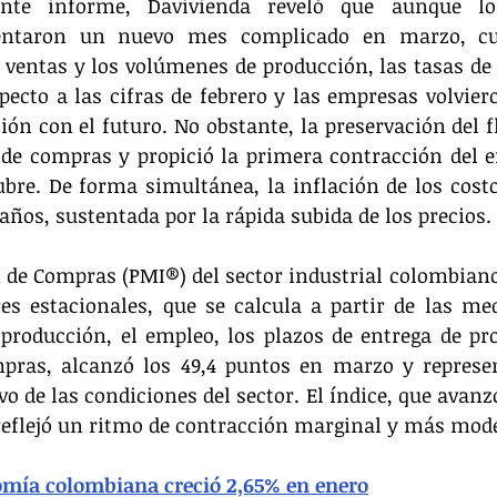
te informe, Davivienda reveló que aunque los 
entaron un nuevo mes complicado en marzo, cua
ventas y los volúmenes de producción, las tasas de 
ecto a las cifras de febrero y las empresas volvier
ión con el futuro. No obstante, la preservación del fl
de compras y propició la primera contracción del e
bre. De forma simultánea, la inflación de los costo
os, sustentada por la rápida subida de los precios. 
n de Compras (PMI®) del sector industrial colombiano
es estacionales, que se calcula a partir de las med
producción, el empleo, los plazos de entrega de pro
pras, alcanzó los 49,4 puntos en marzo y represen
o de las condiciones del sector. El índice, que avanzó
 reflejó un ritmo de contracción marginal y más mod
mía colombiana creció 2,65% en enero