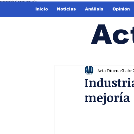
crossorigin="anonymous">
Inicio
Noticias
Análisis
Opinión
Ac
Acta Diurna
3 abr 
Industri
mejoría