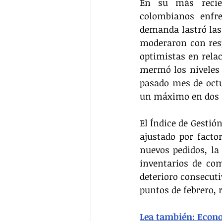
En su más recien
colombianos enfr
demanda lastró las 
moderaron con resp
optimistas en relac
mermó los niveles 
pasado mes de octu
un máximo en dos añ
El Índice de Gestió
ajustado por factor
nuevos pedidos, la 
inventarios de com
deterioro consecutiv
puntos de febrero,
Lea también: Econo