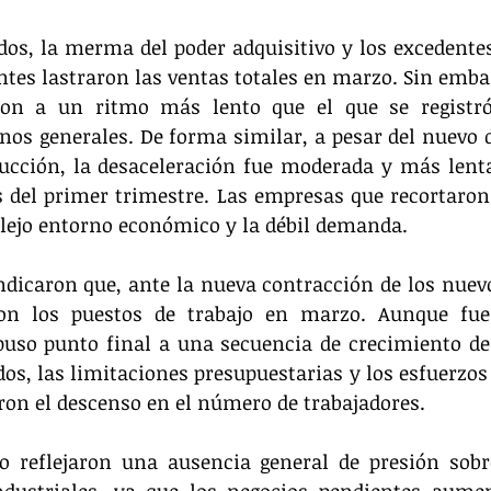
os, la merma del poder adquisitivo y los excedentes
entes lastraron las ventas totales en marzo. Sin embar
ron a un ritmo más lento que el que se registró
os generales. De forma similar, a pesar del nuevo d
cción, la desaceleración fue moderada y más lenta 
 del primer trimestre. Las empresas que recortaron
lejo entorno económico y la débil demanda. 
dicaron que, ante la nueva contracción de los nuevos
on los puestos de trabajo en marzo. Aunque fue
puso punto final a una secuencia de crecimiento de
os, las limitaciones presupuestarias y los esfuerzos p
ron el descenso en el número de trabajadores.
 reflejaron una ausencia general de presión sobre
ndustriales, ya que los negocios pendientes aumen