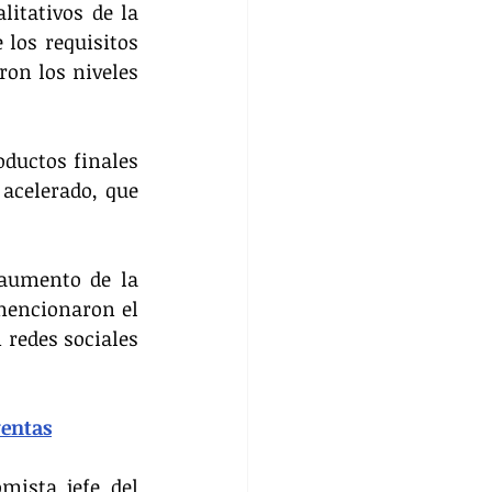
itativos de la 
los requisitos 
on los niveles 
ductos finales 
celerado, que 
aumento de la 
mencionaron el 
redes sociales 
ventas
ista jefe del 