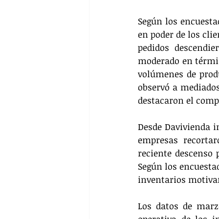
Según los encuestad
en poder de los cli
pedidos descendie
moderado en términ
volúmenes de produ
observó a mediados
destacaron el comp
Desde Davivienda in
empresas recortar
reciente descenso 
Según los encuestad
inventarios motiva
Los datos de marzo
operativa de los i