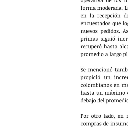
forma moderada. La
en la recepción d
encuestados que log
nuevos pedidos. A
primas siguió incr
recuperó hasta al
promedio a largo pl
Se mencionó tambié
propició un incre
colombianos en marz
hasta un máximo e
debajo del promedio
Por otro lado, en 
compras de insumos