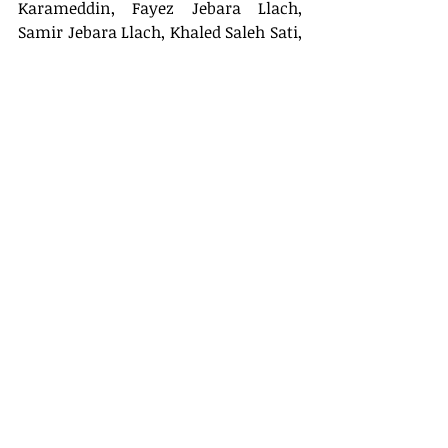
Karameddin, Fayez Jebara Llach, 
Samir Jebara Llach, Khaled Saleh Sati, 
Hassan Feris Karameddine 
Mohmoud, Fayez Jbara, Eduardo 
Enrique Mejía Leguia, Jebara Abedal 
Mugden, Jamil Omais Birani, María 
Carolina Rodríguez Olivares, Arnaldo 
Villa Santana, Leonardo Antonio 
Bastidas Jalk, Yasaldes Joel Altamar 
Rojas, Orlando de Jesús Torres 
Sarmiento, Manuel Ignacio Villabón 
López, Fray José López De La Cruz, 
Elías José Yamhure Daccarett y Fabio 
León Álvarez Franco.
Los procesados deberán responder en 
juicio como presuntos responsables 
de los delitos de lavado de activos 
agravado, contrabando agravado, 