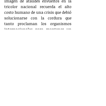
imagen de ataúdes envueltos en la 
tricolor nacional recuerda el alto 
costo humano de una crisis que debió 
solucionarse con la cordura que 
tanto proclaman los organismos 
internacionales para mantener un 
orden mundial de las cosas.
El duelo oficial contrasta con 
celebraciones opositoras, reflejando 
un país ahora más profundamente 
polarizado ante la intervención 
extranjera que ha alterado su destino. 
El mundo observa si esta acción trae 
estabilidad o si, como advierten 
expertos, abre un peligroso 
precedente en América Latina, en 
donde los países deberán gobernar 
para el resto de sus vidas aquí en la 