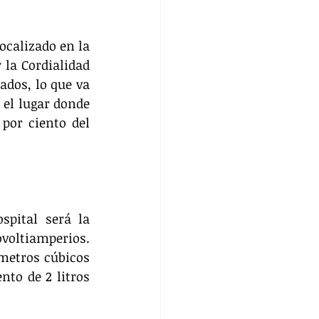
calizado en la 
la Cordialidad 
dos, lo que va 
 el lugar donde 
or ciento del 
pital será la 
oltiamperios. 
etros cúbicos 
to de 2 litros 