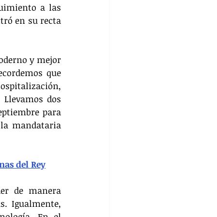
uimiento a las 
ró en su recta 
oderno y mejor 
Recordemos que 
spitalización, 
. Llevamos dos 
eptiembre para 
la mandataria 
nas del Rey
der de manera 
. Igualmente, 
ología. En el 