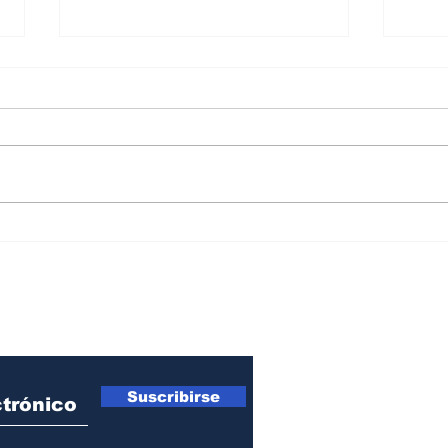
La seguridad estará en
La s
manos de una funcionaria
en e
procesada penalmente
De l
ro Newsletter
Suscribirse