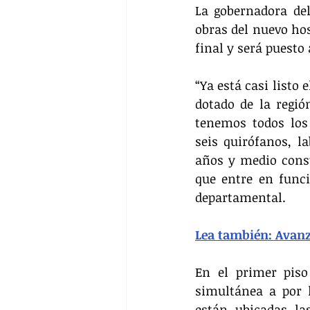
La gobernadora del
obras del nuevo ho
final y será puesto 
“Ya está casi list
dotado de la regió
tenemos todos los 
seis quirófanos, l
años y medio const
que entre en func
departamental.
Lea también: Avanz
En el primer piso
simultánea a por 
están ubicadas la