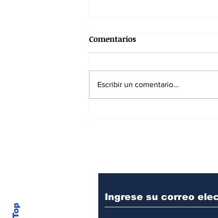
Comentarios
Escribir un comentario...
7 de agosto de 1819: La
batalla que hizo colapsar el
poder imperial
Suscríbase a nuest