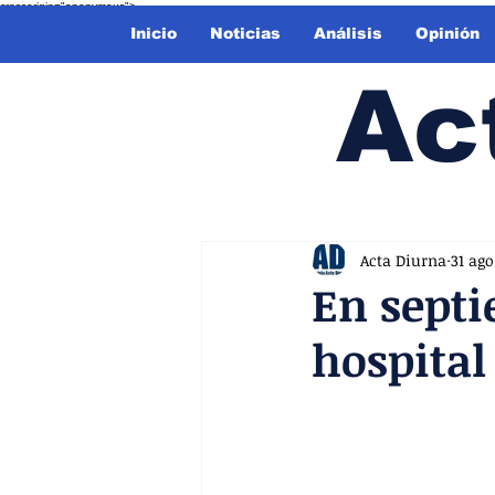
crossorigin="anonymous">
Inicio
Noticias
Análisis
Opinión
Ac
Acta Diurna
31 ago
En septi
hospita