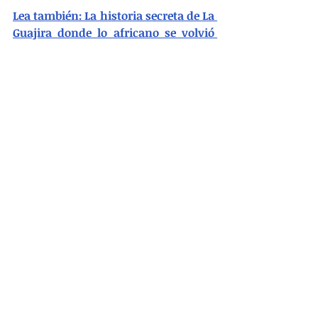
Lea también: La historia secreta de La 
Guajira donde lo africano se volvió 
wayúu
El Convenio 169 protege la autonomía, 
el territorio y la cultura indígena, 
pero no exige ni avala la creación de 
entidades territoriales dependientes y 
fiscalmente inviables. La verdadera 
autonomía implica capacidad de 
autogestión, gobierno propio y 
sostenibilidad, no dependencia de 
transferencias y modelos impuestos 
desde arriba. Aquí se está creando un 
experimento político-administrativo 
riesgoso para el fraccionamiento 
territorial con grave costo fiscal para 
todos los colombianos.