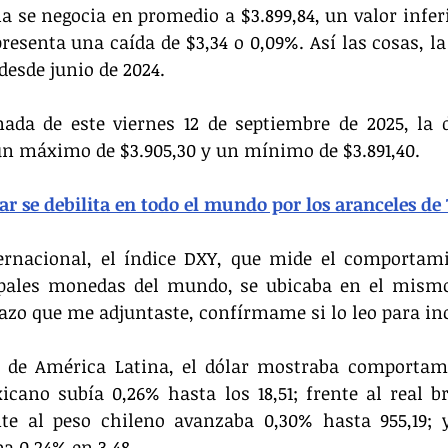
a se negocia en promedio a $3.899,84, un valor inferi
presenta una caída de $3,34 o 0,09%. Así las cosas, la 
desde junio de 2024.
nada de este viernes 12 de septiembre de 2025, la d
 un máximo de $3.905,30 y un mínimo de $3.891,40.
ar se debilita en todo el mundo por los aranceles d
ernacional, el índice DXY, que mide el comportamie
cipales monedas del mundo, se ubicaba en el mis
azo que me adjuntaste, confírmame si lo leo para inc
 de América Latina, el dólar mostraba comportami
cano subía 0,26% hasta los 18,51; frente al real br
nte al peso chileno avanzaba 0,30% hasta 955,19; y
a 0,24% en 3,48.