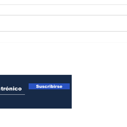
Así cerró en julio el mapa
Inge
del riesgo país en América
EE.U
Latina
sost
ro Newsletter
Suscribirse