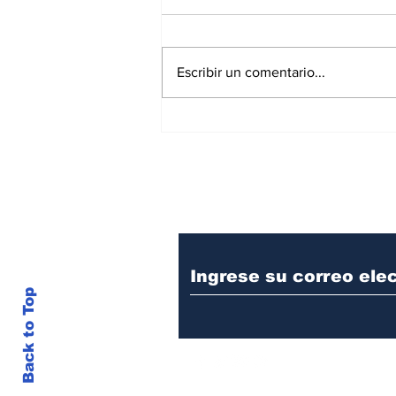
Escribir un comentario...
SPEC reanuda operaciones y
fortalece el sistema
energético nacional
Suscríbase a nuest
Back to Top