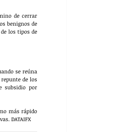
mino de cerrar 
os benignos de 
e los tipos de 
uando se reúna 
epunte de los 
 subsidio por 
tmo más rápido 
ivas. DATAIFX