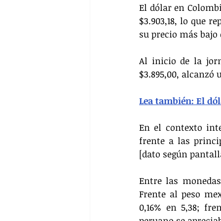
El dólar en Colombi
$3.903,18, lo que re
su precio más bajo 
Al inicio de la jor
$3.895,00, alcanzó
Lea también: El dól
En el contexto int
frente a las prin
[dato según pantall
Entre las monedas
Frente al peso mexi
0,16% en 5,38; fre
peruano se apreciab