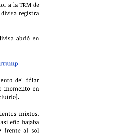
or a la TRM de 
divisa registra 
ivisa abrió en 
e Trump
nto del dólar 
mo momento en 
luirlo].
entos mixtos. 
asileño bajaba 
 frente al sol 