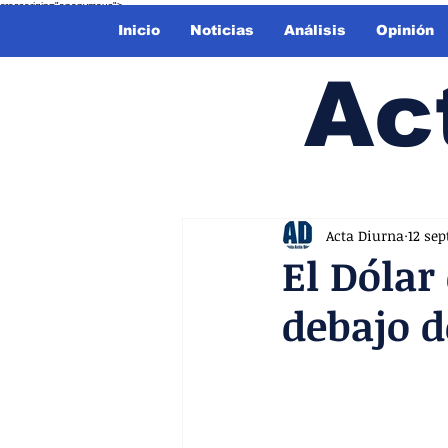
crossorigin="anonymous">
Inicio
Noticias
Análisis
Opinión
Ac
Acta Diurna
12 sep
El Dólar
debajo d