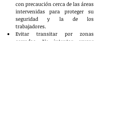
con precaución cerca de las áreas 
intervenidas para proteger su 
seguridad y la de los 
trabajadores.
Evitar transitar por zonas 
cerradas. No intentar cruzar 
barreras o desvíos establecidos, 
ya que esto pone en riesgo su 
integridad y retrasa el desarrollo 
de las obras.
Mantener la calma, la 
cooperación de todos es clave 
para avanzar hacia una ciudad 
más segura y moderna. 
Estar atentos a la información a 
través de las redes sociales de la 
Alcaldía de Barranquilla y 
Secretaría de Tránsito y 
Seguridad Vial para conocer todas 