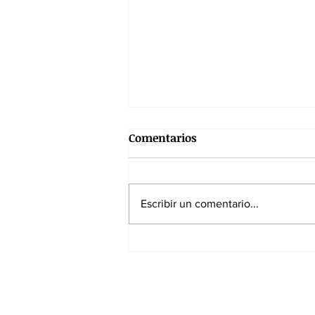
Comentarios
Escribir un comentario...
Los riesgos del espectáculo
político de Abelardo De la
Espriella
Suscríbase a nuest