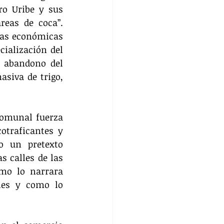
o Uribe y sus 
eas de coca”. 
as económicas 
ialización del 
 abandono del 
siva de trigo, 
comunal fuerza 
otraficantes y 
 un pretexto 
 calles de las 
mo lo narrara 
les y como lo 