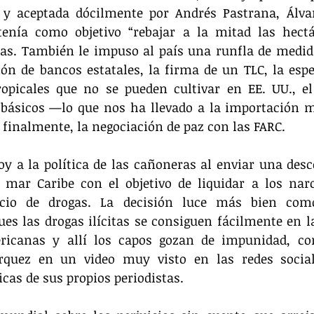
 y aceptada dócilmente por Andrés Pastrana, Álvar
tenía como objetivo “rebajar a la mitad las hectár
las. También le impuso al país una runfla de medid
ón de bancos estatales, la firma de un TLC, la espec
ropicales que no se pueden cultivar en EE. UU., el
 básicos —lo que nos ha llevado a la importación ma
 finalmente, la negociación de paz con las FARC.
y a la política de las cañoneras al enviar una des
 mar Caribe con el objetivo de liquidar a los narc
rcio de drogas. La decisión luce más bien como
ues las drogas ilícitas se consiguen fácilmente en las
ricanas y allí los capos gozan de impunidad, co
rquez en un video muy visto en las redes socia
icas de sus propios periodistas.