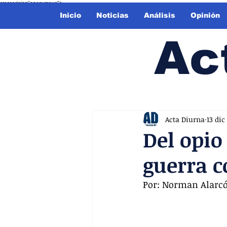
crossorigin="anonymous">
Inicio
Noticias
Análisis
Opinión
Ac
Acta Diurna
13 dic
Del opio 
guerra c
Por: Norman Alarc