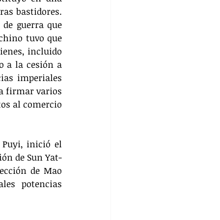
as bastidores. 
 de guerra que 
chino tuvo que 
enes, incluido 
 a la cesión a 
ias imperiales 
 firmar varios 
os al comercio 
uyi, inició el 
ión de Sun Yat-
rección de Mao 
les potencias 