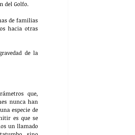
n del Golfo.
as de familias 
s hacia otras 
gravedad de la 
rámetros que, 
ones nunca han 
una especie de 
tir es que se 
os un llamado 
tatumbo, sino 