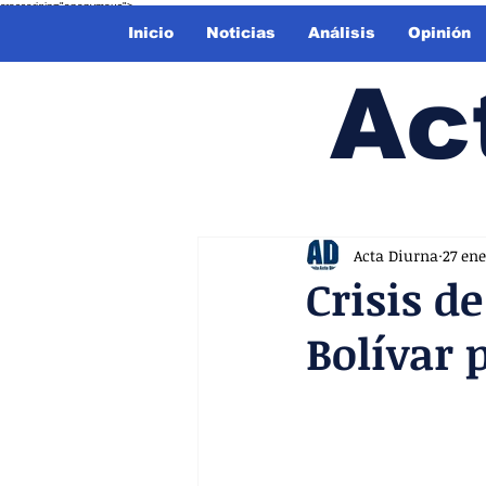
crossorigin="anonymous">
Inicio
Noticias
Análisis
Opinión
Ac
Acta Diurna
27 ene
Crisis d
Bolívar 