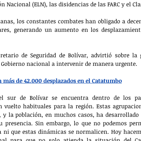
ón Nacional (ELN), las disidencias de las FARC y el Cla
anas, los constantes combates han obligado a decen
ares, generando un aumento en los desplazamiento
retario de Seguridad de Bolívar, advirtió sobre la 
l Gobierno nacional a intervenir de manera urgente.
n más de 42.000 desplazados en el Catatumbo
el sur de Bolívar se encuentra dentro de los pa
n vuelto habituales para la región. Estas agrupaci
, y la población, en muchos casos, ha desarrollado 
u presencia. Sin embargo, lo que no podemos permi
a ni que estas dinámicas se normalicen. Hoy hacem
nal para que no solo atienda la situación del Ca