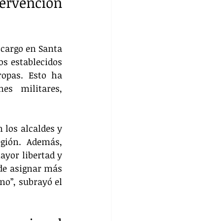
rvención 
cargo en Santa 
s establecidos 
opas. Esto ha 
s militares, 
 los alcaldes y 
gión. Además, 
yor libertad y 
de asignar más 
no”, subrayó el 