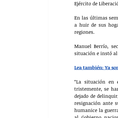
Ejército de Liberaci
En las últimas sem
a huir de sus hog
regiones.
Manuel Berrío, sec
situación e instó a
Lea también: Ya so
“La situación en 
tristemente, se ha
dejado de delinquir
resignación ante s
humanice la guerr
al Gobierno nacio