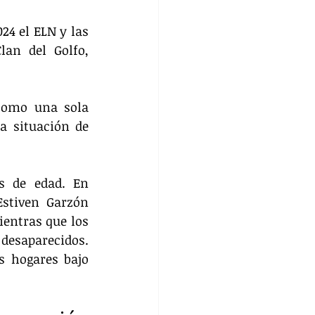
4 el ELN y las 
an del Golfo, 
como una sola 
 situación de 
 de edad. En 
stiven Garzón 
entras que los 
desaparecidos. 
 hogares bajo 