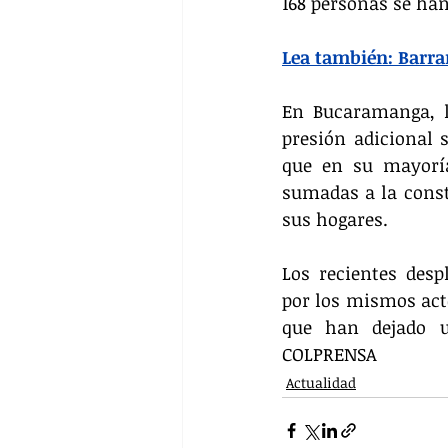
168 personas se ha
Lea también: Barra
En Bucaramanga, la
presión adicional s
que en su mayoría
sumadas a la const
sus hogares.
Los recientes des
por los mismos act
que han dejado u
COLPRENSA
Actualidad