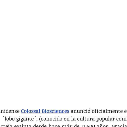
unidense 
Colossal Biosciences
 anunció oficialmente e
 o ´lobo gigante´, (conocido en la cultura popular com
creía extinta desde hace más de 12.500 años. Gracia