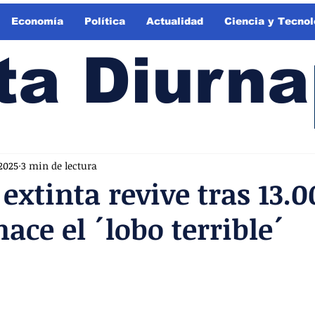
Economía
Política
Actualidad
Ciencia y Tecnol
ta Diurna
2025
3 min de lectura
 extinta revive tras 13.
ace el ´lobo terrible´