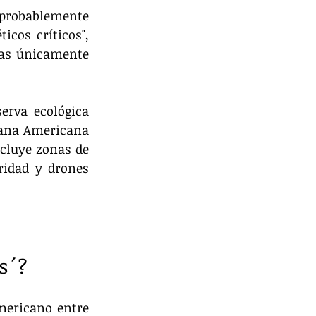
robablemente 
cos críticos", 
das únicamente 
rva ecológica 
ana Americana 
cluye zonas de 
ridad y drones 
es´?
mericano entre 