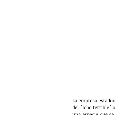
La empresa estado
del ´lobo terrible´
una especie que se 