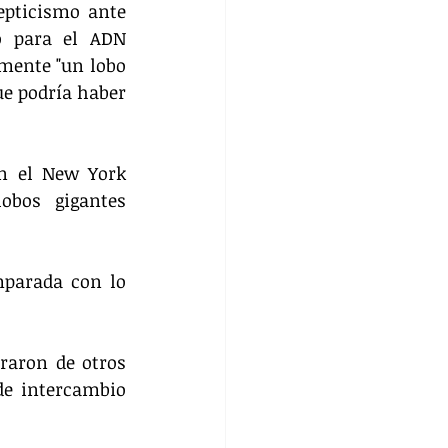
pticismo ante 
o para el ADN 
mente "un lobo 
e podría haber 
n el New York 
bos gigantes 
parada con lo 
raron de otros 
e intercambio 