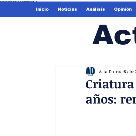
crossorigin="anonymous">
Inicio
Noticias
Análisis
Opinión
Ac
Acta Diurna
8 abr 
Criatura
años: ren