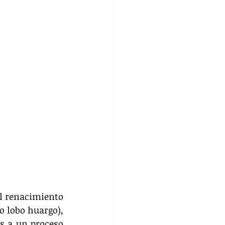
l renacimiento 
o lobo huargo), 
s a un proceso 