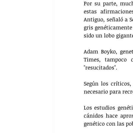
Por su parte, muc
estas afirmacione
Antiguo, señaló a S
gris genéticamente 
sido un lobo gigant
Adam Boyko, genet
Times, tampoco c
"resucitados".
Según los críticos
necesario para recr
Los estudios genét
cánidos hace apro
genético con las po