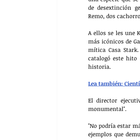
de desextinción g
Remo, dos cachorro
A ellos se les une 
más icónicos de Gam
mítica Casa Stark. 
catalogó este hit
historia.
Lea también: Cientí
El director ejecut
monumental".
"No podría estar má
ejemplos que demue