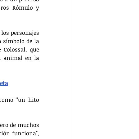
tros Rómulo y 
los personajes 
 símbolo de la 
 Colossal, que 
 animal en la 
neta
como "un hito 
mero de muchos 
ión funciona", 