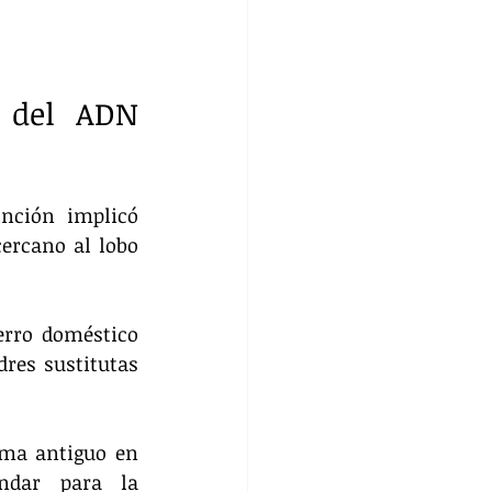
 del ADN 
nción implicó 
ercano al lobo 
rro doméstico 
res sustitutas 
ma antiguo en 
ndar para la 