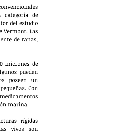
convencionales 
categoría de 
or del estudio 
e Vermont. Las 
ente de ranas, 
0 micrones de 
lgunos pueden 
os poseen un 
pequeñas. Con 
r medicamentos 
ión marina.
turas rígidas 
as vivos son 