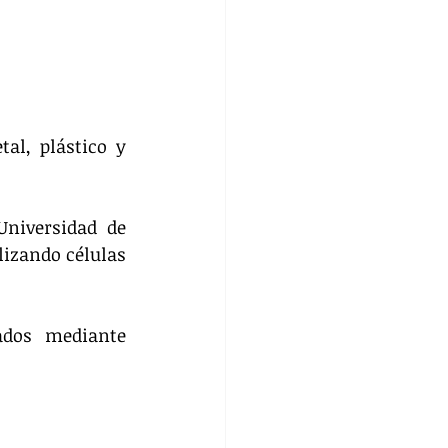
l, plástico y 
Universidad de 
izando células 
ados mediante 