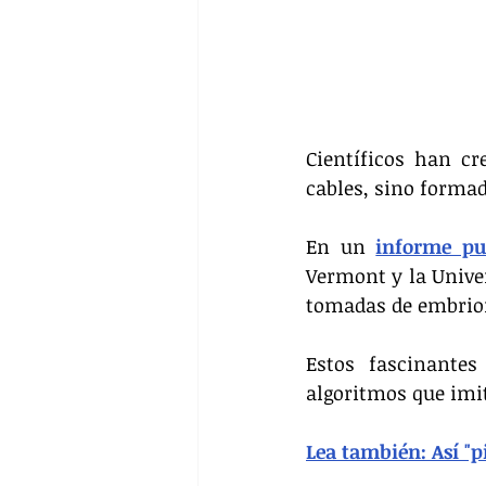
Científicos han cr
cables, sino forma
En un 
informe pu
Vermont y la Univer
tomadas de embrion
Estos fascinantes
algoritmos que imit
Lea también: Así "p