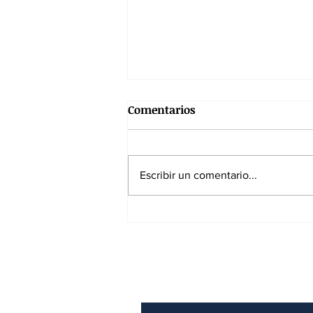
Comentarios
Escribir un comentario...
El exceso de proteínas en la
dieta podría pasar factura a
la salud
Suscríbase a nuest