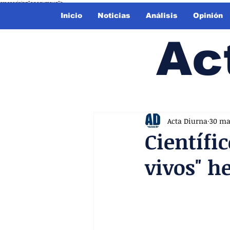
crossorigin="anonymous">
Inicio
Noticias
Análisis
Opinión
Ac
Acta Diurna
30 ma
Científi
vivos" h