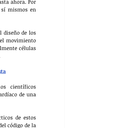
sta ahora. Por 
 sí mismos en 
 diseño de los 
el movimiento 
lmente células 
.
sta
s científicos 
ardíaco de una 
icos de estos 
el código de la 