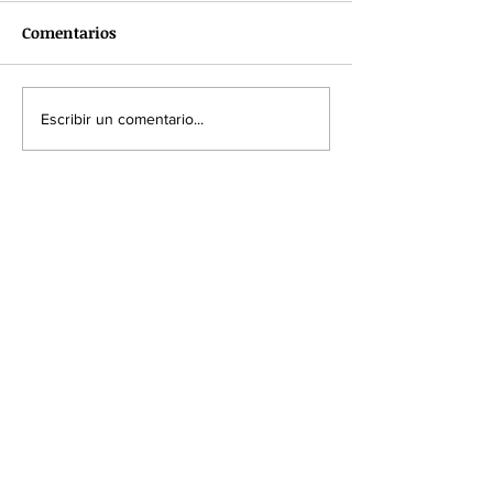
Comentarios
Paloma Valencia no fue
CNE otorga per
Escribir un comentario...
invitada a posesión de
jurídica al mo
Abelardo De la Espriella
de De la Espriel