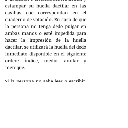
estampar su huella dactilar en las 
casillas que correspondan en el 
cuaderno de votación. En caso de que 
la persona no tenga dedo pulgar en 
ambas manos o esté impedida para 
hacer la impresión de la huella 
dactilar, se utilizará la huella del dedo 
inmediato disponible en el siguiente 
orden: índice, medio, anular y 
meñique. 
Si la persona no sabe leer o escribir, 
colocará su huella dactilar y el 
miembro de mesa escribirá en la 
casilla de la firma “no sabe leer”. 
3. El elector recibirá una boleta 
electoral y un bolígrafo para que 