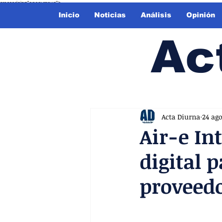
crossorigin="anonymous">
Inicio
Noticias
Análisis
Opinión
Ac
Acta Diurna
24 ag
Air-e In
digital p
proveed