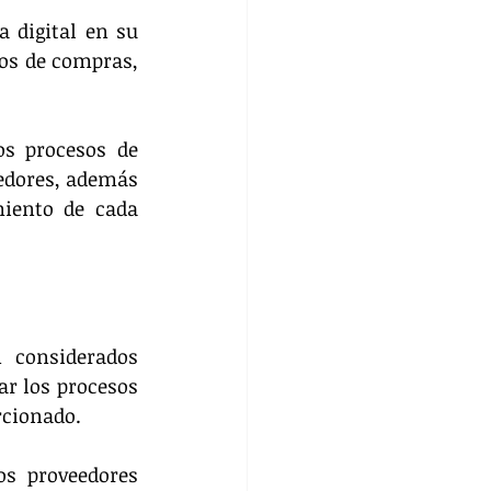
digital en su 
os de compras, 
os procesos de 
edores, además 
iento de cada 
 considerados 
r los procesos 
orcionado.
os proveedores 