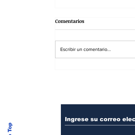
Comentarios
Escribir un comentario...
SPEC reanuda operaciones y
fortalece el sistema
energético nacional
Suscríbase a nuest