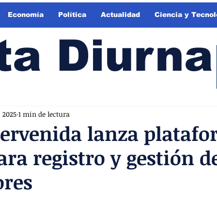
Economía
Política
Actualidad
Ciencia y Tecnol
ta Diurna
o 2025
1 min de lectura
tervenida lanza plataf
ara registro y gestión d
ores