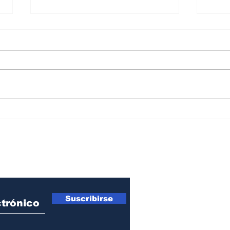
Así cerró en julio el mapa
Inge
del riesgo país en América
EE.U
Latina
sost
ro Newsletter
Suscribirse